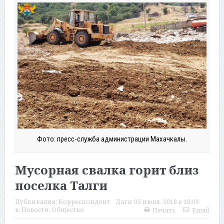
Фото: пресс-служба администрации Махачкалы.
Мусорная свалка горит близ
поселка Талги
Публикация:
Корреспондент
Дата:
05 июля, 2018 в 18:09
в:
Новости
,
Общество
Печать
Email