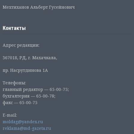
Мехтиханов Альберт Гусейнович
Контакты
Адрес редакции:
367018, РД, г. Махачкала,
пр. Насрутдинова 1А
Телефоны:
главный редактор — 65-00-75;
бухгалтерия — 65-00-78;
факс — 65-00-75
E-mail:
moldag@yandex.ru
reklama@md-gazeta.ru