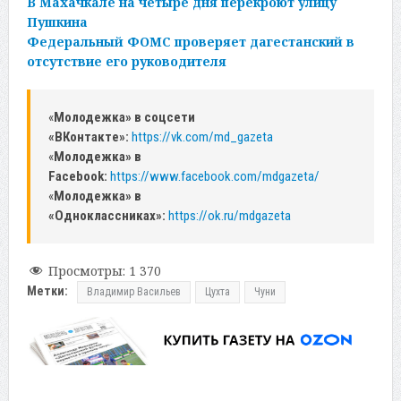
В Махачкале на четыре дня перекроют улицу
Пушкина
Федеральный ФОМС проверяет дагестанский в
отсутствие его руководителя
«
Молодежка» в соцсети
«ВКонтакте»:
https://vk.com/md_gazeta
«
Молодежка» в
Facebook:
https://www.facebook.com/mdgazeta/
«
Молодежка» в
«Одноклассниках»:
https://ok.ru/mdgazeta
Просмотры:
1 370
Метки:
Владимир Васильев
Цухта
Чуни