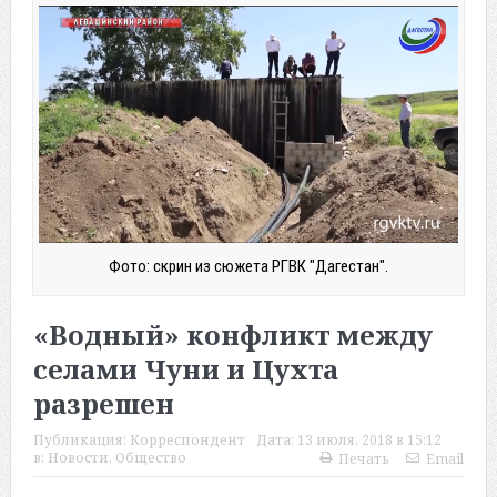
Фото: скрин из сюжета РГВК "Дагестан".
«Водный» конфликт между
селами Чуни и Цухта
разрешен
Публикация:
Корреспондент
Дата:
13 июля, 2018 в 15:12
в:
Новости
,
Общество
Печать
Email