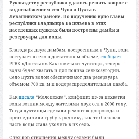
Руководству республики удалось решить вопрос с
водоснабжением сел Чуни и Цухта в
Левашинском районе. По поручению врио главы
республики Владимира Васильева в этих
населенных пунктах были построены дамбы и
резервуары для воды.
Благодаря двум дамбам, построенным в Чуни, вода
поступает в село в достаточном объеме,
сообщает
РГВК «Дагестан». Как отмечают чунинцы, теперь
воды будет хватать и для полива сельхозугодий.
Село Цухта водой обеспечивают два резервуара
объемом 700 кв. м и водораспределительная дамба.
Как
писала
“Молодежка”, конфликт из-за нехватки
воды возник между жителями двух сел в 2008 году.
Тогда цухтинцы сделали ремонт водопровода и
присоединили трубу к роднику, так что большая
часть воды стала уходить в их село.
С тех пор отношения между селами были