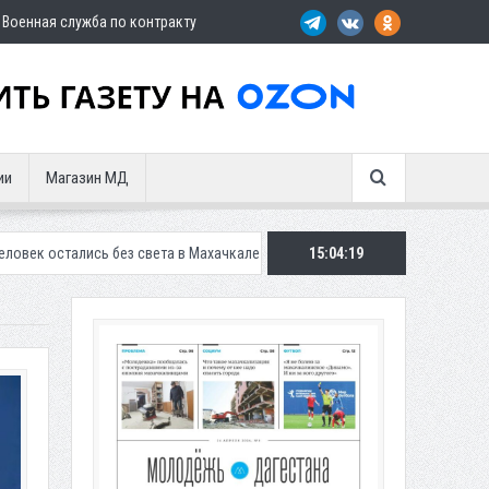
Военная служба по контракту
ии
Магазин МД
без света в Махачкале
В Дербенте застройщик осужден за продажу 
15:04:20