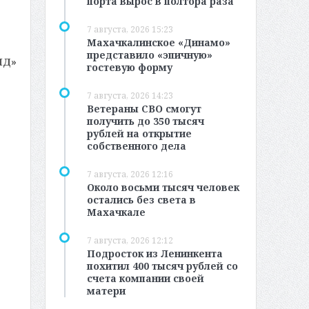
порта вырос в полтора раза
7 августа, 2026 15:23
Махачкалинское «Динамо»
представило «эпичную»
МД»
гостевую форму
7 августа, 2026 14:23
Ветераны СВО смогут
получить до 350 тысяч
рублей на открытие
собственного дела
7 августа, 2026 12:16
Около восьми тысяч человек
остались без света в
Махачкале
7 августа, 2026 12:12
Подросток из Ленинкента
похитил 400 тысяч рублей со
счета компании своей
матери