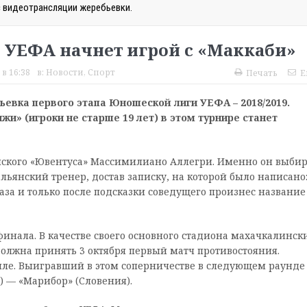
 видеотрансляции жеребьевки.
 УЕФА начнет игрой с «Маккаби»
 в 16:38
в:
Новости
,
Спорт
Печать
E
евка первого этапа Юношеской лиги УЕФА – 2018/2019.
» (игроки не старше 19 лет) в этом турнире станет
ского «Ювентуса» Массимилиано Аллегри. Именно он выби
ьянский тренер, достав записку, на которой было написано
 раза и только после подсказки соведущего произнес название
 финала. В качестве своего основного стадиона махачкалинск
должна принять 3 октября первый матч противостояния.
иле. Выигравший в этом соперничестве в следующем раунде
) — «Марибор» (Словения).