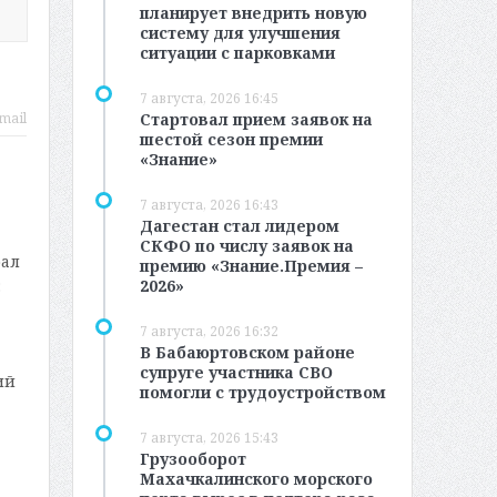
планирует внедрить новую
систему для улучшения
ситуации с парковками
7 августа, 2026 16:45
Стартовал прием заявок на
mail
шестой сезон премии
«Знание»
7 августа, 2026 16:43
Дагестан стал лидером
СКФО по числу заявок на
рал
премию «Знание.Премия –
2026»
:
7 августа, 2026 16:32
В Бабаюртовском районе
супруге участника СВО
ий
помогли с трудоустройством
7 августа, 2026 15:43
Грузооборот
Махачкалинского морского