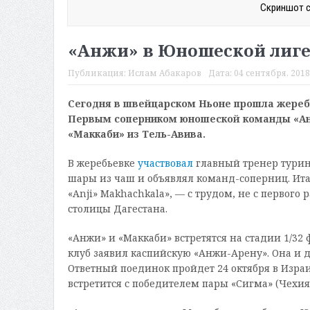
Скриншот с
«Анжи» в Юношеской лиге
Публикация:
Ислам Абакаров
Дата:
04 сентября, 2018
Сегодня в швейцарском Ньоне прошла жеребь
Первым соперником юношеской команды «Анжи
«Маккаби» из Тель-Авива.
В жеребьевке
участвовал
главный тренер турин
шары из чаш и объявлял команд-соперниц. Итал
«Anji» Makhachkala», — с трудом, не с первого
столицы Дагестана.
«Анжи» и «Маккаби» встретятся на стадии 1/32
клуб заявил каспийскую «Анжи-Арену». Она и 
Ответный поединок пройдет 24 октября в Изра
встретится с победителем пары «Сигма» (Чехия