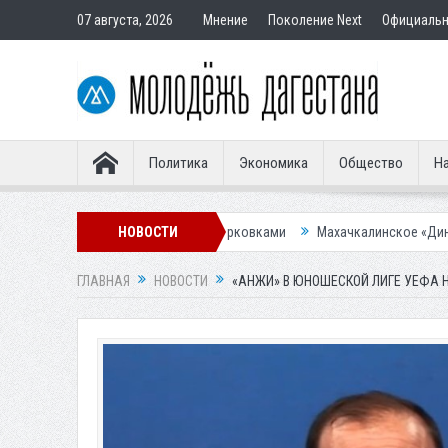
07 августа, 2026
Мнение
Поколение Next
Официаль
Политика
Экономика
Общество
На
чшения ситуации с парковками
НОВОСТИ
Махачкалинское «Динамо» представил
ГЛАВНАЯ
НОВОСТИ
«АНЖИ» В ЮНОШЕСКОЙ ЛИГЕ УЕФА Н