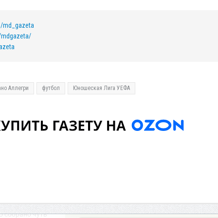
om/md_gazeta
/mdgazeta/
azeta
но Аллегри
футбол
Юношеская Лига УЕФА