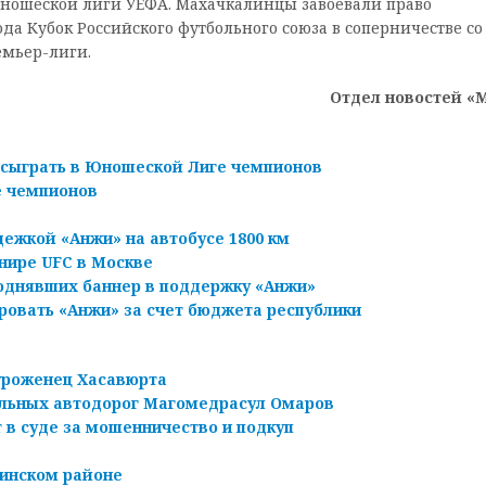
Юношеской лиги УЕФА. Махачкалинцы завоевали право
ода Кубок Российского футбольного союза в соперничестве со
емьер-лиги.
Отдел новостей «
сыграть в Юношеской Лиге чемпионов
е чемпионов
ежкой «Анжи» на автобусе 1800 км
нире UFC в Москве
однявших баннер в поддержку «Анжи»
овать «Анжи» за счет бюджета республики
уроженец Хасавюрта
альных автодорог Магомедрасул Омаров
 в суде за мошенничество и подкуп
линском районе