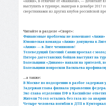
«Анжи», в отличие от «Маккаби», — дебютант 
выступить в турнире, выиграв в декабре 2017 г
сверстниками из других клубов российской пр
Читайте в разделе «Спорт»:
Финансовые проблемы не помешают «Анжи» 
Юношеская команда «Анжи» допущена к Лиг
«Анжи» — в Лиге чемпионов!
Телеведущий Евгений Савин проехал с молод
Пятеро дагестанских бойцов выступят на тур
Болельщики «Динамо» напали на зрителей, п
Болельщики попросили Васильева профинасир
…а также:
В Москве по подозрению в разбое задержан 
Задержан глава филиала управления федер
Экс-глава отделения ПФ в Каспийске ответит
Жители 74 сел остались без газа из-за аварии
Четыре человека погибли в ДТП в Кумторка