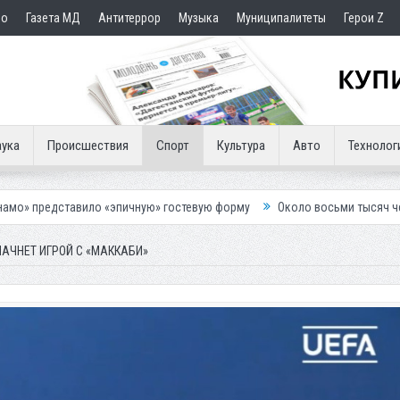
но
Газета МД
Антитеррор
Музыка
Муниципалитеты
Герои Z
ука
Происшествия
Спорт
Культура
Авто
Технолог
о «эпичную» гостевую форму
Около восьми тысяч человек остались 
АЧНЕТ ИГРОЙ С «МАККАБИ»