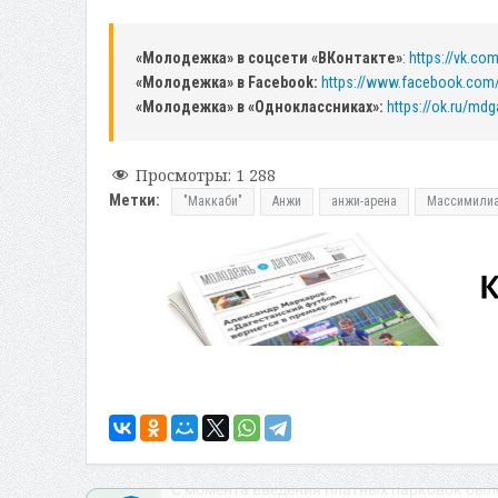
«Молодежка» в соцсети «ВКонтакте»
:
https://vk.c
«Молодежка» в Facebook:
https://www.facebook.com
«Молодежка» в «Одноклассниках»:
https://ok.ru/mdg
Просмотры:
1 288
Метки:
"Маккаби"
Анжи
анжи-арена
Массимилиа