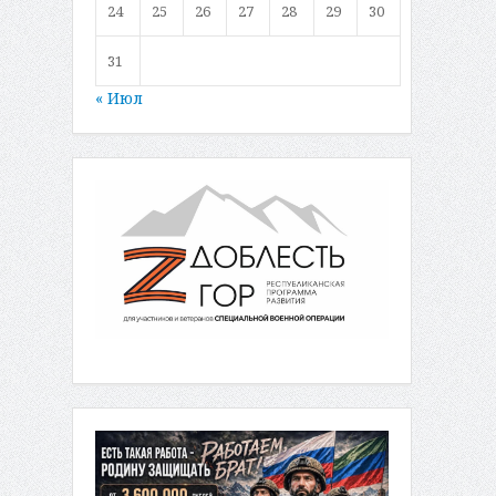
24
25
26
27
28
29
30
31
« Июл