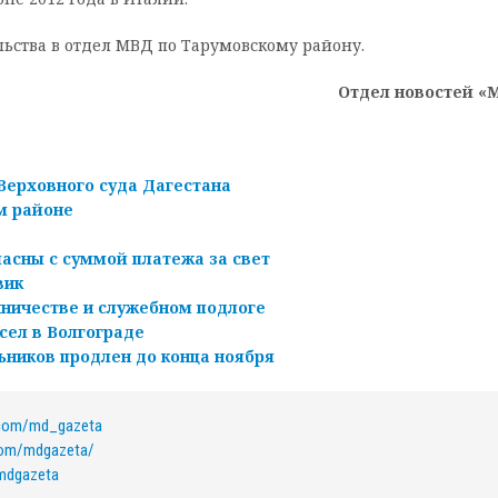
ьства в отдел МВД по Тарумовскому району.
Отдел новостей «
Верховного суда Дагестана
м районе
ласны с суммой платежа за свет
вик
ничестве и служебном подлоге
сел в Волгограде
ьников продлен до конца ноября
.com/md_gazeta
com/mdgazeta/
/mdgazeta