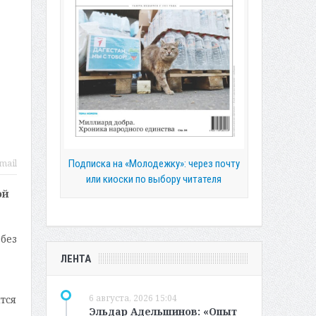
Подписка на «Молодежку»: через почту
mail
или киоски по выбору читателя
ой
без
,
ЛЕНТА
6 августа, 2026 15:04
тся
Эльдар Адельшинов: «Опыт