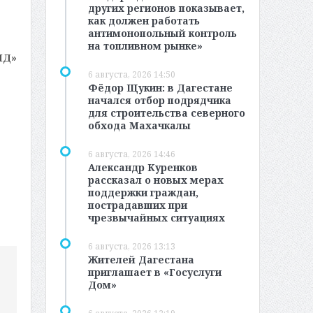
других регионов показывает,
как должен работать
антимонопольный контроль
на топливном рынке»
МД»
6 августа, 2026 14:50
Фёдор Щукин: в Дагестане
начался отбор подрядчика
для строительства северного
обхода Махачкалы
6 августа, 2026 14:46
Александр Куренков
рассказал о новых мерах
поддержки граждан,
пострадавших при
чрезвычайных ситуациях
6 августа, 2026 13:13
Жителей Дагестана
приглашает в «Госуслуги
Дом»