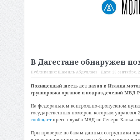
В Дагестане обнаружен п
Публикация:
Шамиль Абдуллаев
Дата:
28 сентября, 2
Похищенный шесть лет назад в Италии мото
группировки органов и подразделений МВД Ро
На федеральном контрольно-пропускном пункт
государственных номеров, которым управлял 2
сообщает
пресс-служба МВД по Северо-Кавказс
При проверке по базам данных сотрудники пра
в международном розыске и был похищен в июн