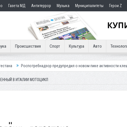
но
Газета МД
Антитеррор
Музыка
Муниципалитеты
Герои Z
ука
Происшествия
Спорт
Культура
Авто
Технолог
отребнадзор предупредил о новом пике активности клещей
Мэрия К
ЕННЫЙ В ИТАЛИИ МОТОЦИКЛ