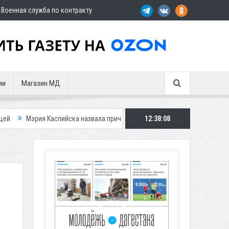
Военная служба по контракту
ии
Магазин МД
аспийска назвала причину невывоза мусора в городе
12:38:09
Вынесен пригово