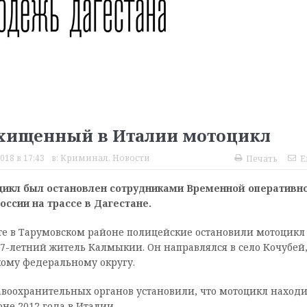
охищенный в Италии мотоцикл
018 в 17:43
в:
Криминал
,
Новости
Печать
E
цикл был остановлен сотрудниками Временной оперативн
ссии на трассе в Дагестане.
е в Тарумовском районе полицейские остановили мотоцикл 
7-летний житель Калмыкии. Он направлялся в село Кочубей
кому федеральному округу.
воохранительных органов установили, что мотоцикл находи
е 2012 года в Италии.