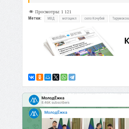
Просмотры:
1 121
Метки:
МВД
мотоцикл
село Кочубей
Тарумокск