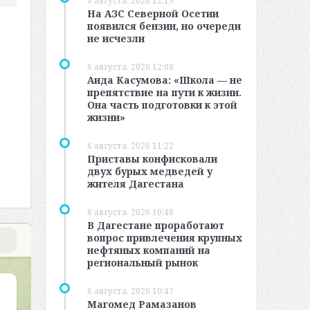
6 августа, 2026 12:19
На АЗС Северной Осетии
появился бензин, но очереди
не исчезли
6 августа, 2026 12:08
Аида Касумова: «Школа — не
препятствие на пути к жизни.
Она часть подготовки к этой
жизни»
6 августа, 2026 11:22
Приставы конфисковали
двух бурых медведей у
жителя Дагестана
6 августа, 2026 10:48
В Дагестане проработают
вопрос привлечения крупных
нефтяных компаний на
региональный рынок
6 августа, 2026 10:47
Магомед Рамазанов