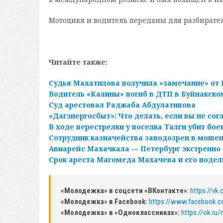
Мотоцикл и водитель переданы для разбирател
Читайте также:
Судья Махатилова получила «замечание» от 
Водитель «Калины» погиб в ДТП в Буйнакско
Суд арестовал Раджаба Абдулатипова
«Дагэнергосбыт»: Что делать, если вы не сог
В ходе перестрелки у поселка Талги убит бое
Сотрудник казначейства заподозрен в мошен
Авиарейс Махачкала — Петербург экстренно 
Срок ареста Магомеда Махачева и его подел
«Молодежка» в соцсети «ВКонтакте»
:
https://vk
«Молодежка» в Facebook:
https://www.facebook.
«Молодежка» в «Одноклассниках»:
https://ok.ru