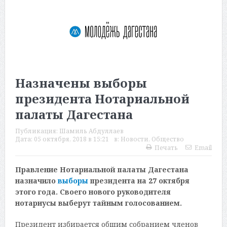
Назначены выборы
президента Нотариальной
палаты Дагестана
Публикация:
Шамиль Абдуллаев
Дата:
05 октября, 2018 в 15:21
в:
Новости
,
Общество
Печать
Email
Правление Нотариальной палаты Дагестана
назначило
выборы
президента на 27 октября
этого года. Своего нового руководителя
нотариусы выберут тайным голосованием.
Президент избирается общим собранием членов