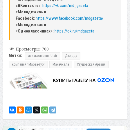
«ВКонтакте»
:
https://vk.com/md_gazeta
«Молодежка» в
Facebook:
https://www.facebook.com/mdgazeta/
«Молодежка» в
«Одноклассниках»:
https://ok.ru/mdgazeta
Просмотры:
700
Метки:
авиакомпания Utair
Джидда
компания "Марва-тур"
Махачкала
Саудовская Аравия