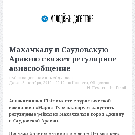
Махачкалу и Саудовскую
Аравию свяжет регулярное
авиасообщение
Публикация:
Шамиль Абдуллаев
Дата:
15 октября, 2019 в 22:13
в:
Новости
,
Общество
Печать
Email
Авиакомпания Utair вместе с туристической
компанией «Марва-Тур» планирует запустить
регулярные рейсы из Махачкалы в город Джидду
в Саудовской Аравии.
Продажа билетов начнется в ноябре. Первый рейс