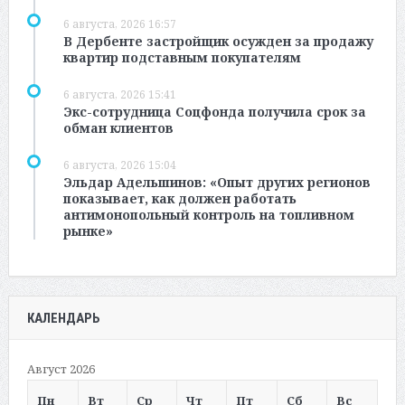
6 августа, 2026 16:57
В Дербенте застройщик осужден за продажу
квартир подставным покупателям
6 августа, 2026 15:41
Экс-сотрудница Соцфонда получила срок за
обман клиентов
6 августа, 2026 15:04
Эльдар Адельшинов: «Опыт других регионов
показывает, как должен работать
антимонопольный контроль на топливном
рынке»
КАЛЕНДАРЬ
Август 2026
Пн
Вт
Ср
Чт
Пт
Сб
Вс