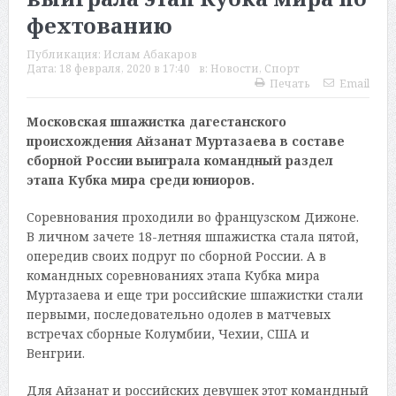
фехтованию
Публикация:
Ислам Абакаров
Дата:
18 февраля, 2020 в 17:40
в:
Новости
,
Спорт
Печать
Email
Московская шпажистка дагестанского
происхождения Айзанат Муртазаева в составе
сборной России выиграла командный раздел
этапа Кубка мира среди юниоров.
Соревнования проходили во французском Дижоне.
В личном зачете 18-летняя шпажистка стала пятой,
опередив своих подруг по сборной России. А в
командных соревнованиях этапа Кубка мира
Муртазаева и еще три российские шпажистки стали
первыми, последовательно одолев в матчевых
встречах сборные Колумбии, Чехии, США и
Венгрии.
Для Айзанат и российских девушек этот командный