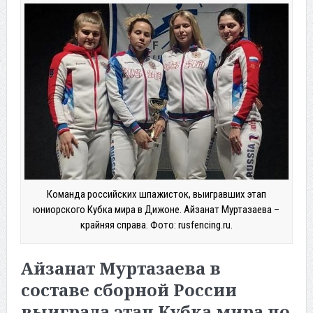
Команда российских шпажисток, выигравших этап
юниорского Кубка мира в Дижоне. Айзанат Муртазаева –
крайняя справа. Фото: rusfencing.ru.
Айзанат Муртазаева в
составе сборной России
выиграла этап Кубка мира по