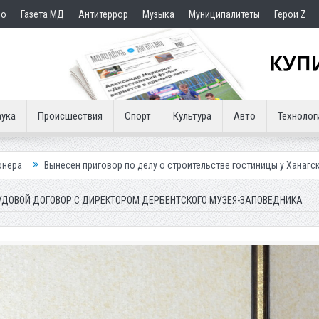
но
Газета МД
Антитеррор
Музыка
Муниципалитеты
Герои Z
ука
Происшествия
Спорт
Культура
Авто
Технолог
риговор по делу о строительстве гостиницы у Ханагского водопада
В
УДОВОЙ ДОГОВОР С ДИРЕКТОРОМ ДЕРБЕНТСКОГО МУЗЕЯ-ЗАПОВЕДНИКА