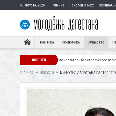
08 августа, 2026
Мнение
Поколение Next
Официаль
Политика
Экономика
Общество
На
калинское «Динамо» осталось без словенского легионера
НОВОСТИ
Вынесен п
ГЛАВНАЯ
НОВОСТИ
МИНКУЛЬТ ДАГЕСТАНА РАСТОРГ ТР