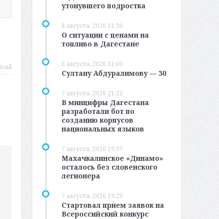
утонувшего подростка
8 августа, 2026 11:30
О ситуации с ценами на
топливо в Дагестане
8 августа, 2026 11:00
mail
Султану Абдуралимову — 30
7 августа, 2026 21:22
В минцифры Дагестана
разработали бот по
созданию корпусов
национальных языков
7 августа, 2026 19:37
Махачкалинское «Динамо»
осталось без словенского
легионера
7 августа, 2026 19:29
Стартовал прием заявок на
Всероссийский конкурс