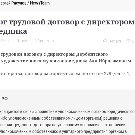
Сергей Расулов / NewsTeam.
рг трудовой договор с директором
ведника
22:11
в:
Новости
,
Общество
Печать
E
 трудовой договор с директором Дербентского
и художественного музея-заповедника Али Ибрагимовым.
терства, договор расторгнут согласно статье 278 (часть 1,
а РФ
екращается в связи с принятием уполномоченным органом юридического
 либо уполномоченным собственником лицом (органом) решения о
ащении трудового договора по указанному основанию в отношении
 уполномоченным собственником унитарного предприятия органом в