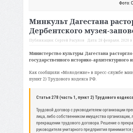
Фото: 
Минкульт Дагестана расто
Дербентского музея-запо
Публикация:
Сергей Расулов
Дата:
28 февраля, 2020 в 
Министерство культуры Дагестана расторгло
государственного историко-архитектурного 
Как сообщили «Молодежке» в пресс-службе минис
пункт 2) Трудового кодекса РФ.
Статья 278 (часть 1, пункт 2) Трудового кодекс
Трудовой договор с руководителем организации пр
лица, либо собственником имущества организации,
прекращении трудового договора. Решение о прекр
руководителя унитарного предприятия принимается