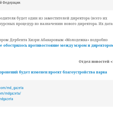
й Федерации.
одителя будет один из заместителей директора (всего их
нкурсных процедур по назначению нового директора. Их дата
мэром Дербента Хизри Абакаровым «Молодежка» подробно
 обострилось противостояние между мэром и директоро
Отдел новостей 
хоронений будет изменен проект благоустройства парка
k.com/md_gazeta
com/mdgazeta/
/mdgazeta