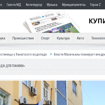
но
Газета МД
Антитеррор
Музыка
Муниципалитеты
Герои Z
ука
Происшествия
Спорт
Культура
Авто
Технолог
ого водопада
Власти Махачкалы планирует внедрить новую систему д
ОДА ДЛЯ ПАНИКИ»