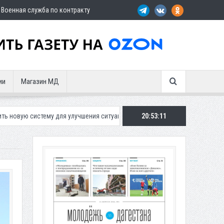
Военная служба по контракту
ии
Магазин МД
ля улучшения ситуации с парковками
Махачкалинское «Динамо» пред
20:53:13