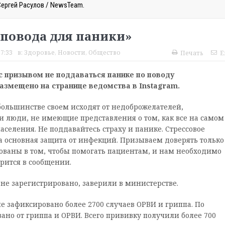
Сергей Расулов / NewsTeam.
 повода для паники»
7:33
в:
Здоровье
,
Новости
,
Общество
Печать
E
с призывом не поддаваться панике по поводу
азмещено на странице ведомства в Instagram.
 большинстве своем исходят от недоброжелателей,
 люди, не имеющие представления о том, как все на самом
аселения. Не поддавайтесь страху и панике. Стрессовое
а основная защита от инфекций. Призываем доверять только
ваны в том, чтобы помогать пациентам, и нам необходимо
рится в сообщении.
 не зарегистрировано, заверили в министерстве.
е зафиксировано более 2700 случаев ОРВИ и гриппа. По
но от гриппа и ОРВИ. Всего прививку получили более 700