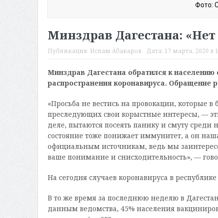
Фото: 
Минздрав Дагестана: «Нет
Публикация:
Ислам Абакаров
Дата:
17 марта, 2020 в 1
Минздрав Дагестана обратился к населению 
распространения коронавируса. Обращение р
«Просьба не вестись на провокации, которые в
преследующих свои корыстные интересы, — эти
деле, пытаются посеять панику и смуту среди н
состояние тоже понижает иммунитет, а он наш
официальным источникам, ведь мы заинтересо
ваше понимание и снисходительность», — гово
На сегодня случаев коронавируса в республике
В то же время за последнюю неделю в Дагестан
данным ведомства, 45% населения вакцинирова