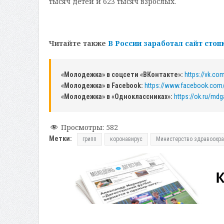
тысяч детей и 623 тысяч взрослых.
Читайте также
В России заработал сайт стоп
«Молодежка» в соцсети «ВКонтакте»:
https://vk.c
«Молодежка» в Facebook:
https://www.facebook.com
«Молодежка» в «Одноклассниках»:
https://ok.ru/mdg
Просмотры:
582
Метки:
грипп
коронавирус
Министерство здравоохра