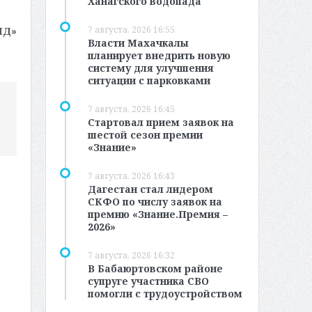
Ханагского водопада
7 августа, 2026 16:55
МД»
Власти Махачкалы
планирует внедрить новую
систему для улучшения
ситуации с парковками
7 августа, 2026 16:45
Стартовал прием заявок на
шестой сезон премии
«Знание»
7 августа, 2026 16:43
Дагестан стал лидером
СКФО по числу заявок на
премию «Знание.Премия –
2026»
7 августа, 2026 16:32
В Бабаюртовском районе
супруге участника СВО
помогли с трудоустройством