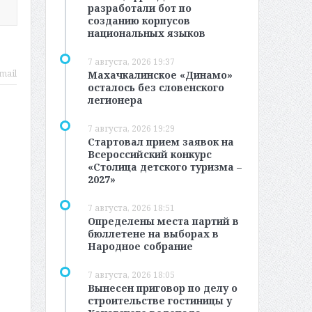
разработали бот по
созданию корпусов
национальных языков
7 августа, 2026 19:37
mail
Махачкалинское «Динамо»
осталось без словенского
легионера
7 августа, 2026 19:29
Стартовал прием заявок на
Всероссийский конкурс
«Столица детского туризма –
2027»
7 августа, 2026 18:51
Определены места партий в
бюллетене на выборах в
Народное собрание
7 августа, 2026 18:05
Вынесен приговор по делу о
строительстве гостиницы у