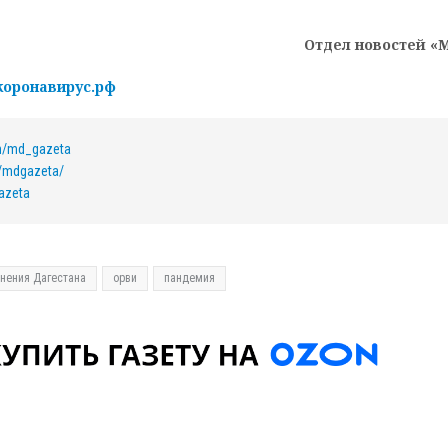
Отдел новостей «
коронавирус.рф
om/md_gazeta
/mdgazeta/
azeta
нения Дагестана
орви
пандемия