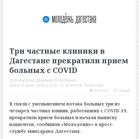
Три частные клиники в
Дагестане прекратили прием
больных с COVID
Публикация:
Шамиль Абдуллаев
Дата:
31 мая, 2020 в 13:42
в:
Новости
,
Общество
Печать
Email
В связи с уменьшением потока больных три из
четырех частных клиник, работавших с COVID-19,
прекратили прием больных и начали выписку
пациентов, сообщили «Молодежке» в пресс-
службе минздрава Дагестана.