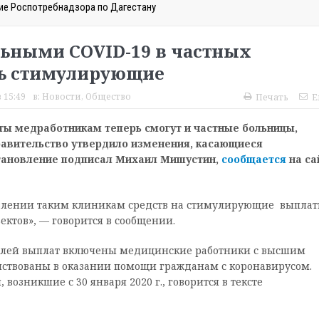
ие Роспотребнадзора по Дагестану
льными COVID-19 в частных
ть стимулирующие
 15:49
в:
Новости
,
Общество
Печать
E
ы медработникам теперь смогут и частные больницы,
равительство утвердило изменения, касающиеся
тановление подписал Михаил Мишустин,
сообщается
на са
авлении таким клиникам средств на стимулирующие выпла
ктов», — говорится в сообщении.
телей выплат включены медицинские работники с высшим
ствованы в оказании помощи гражданам с коронавирусом.
возникшие с 30 января 2020 г., говорится в тексте