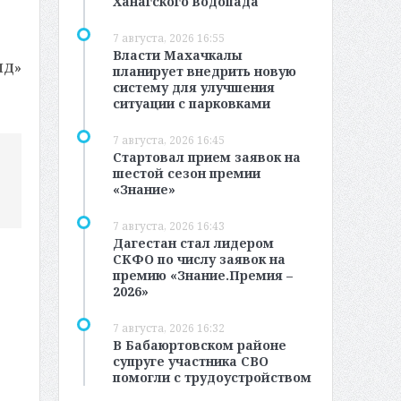
Ханагского водопада
7 августа, 2026 16:55
Власти Махачкалы
МД»
планирует внедрить новую
систему для улучшения
ситуации с парковками
7 августа, 2026 16:45
Стартовал прием заявок на
шестой сезон премии
«Знание»
7 августа, 2026 16:43
Дагестан стал лидером
СКФО по числу заявок на
премию «Знание.Премия –
2026»
7 августа, 2026 16:32
В Бабаюртовском районе
супруге участника СВО
помогли с трудоустройством