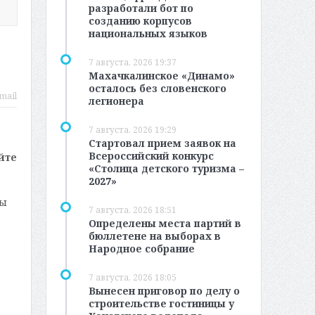
разработали бот по
созданию корпусов
национальных языков
7 августа, 2026 19:37
Махачкалинское «Динамо»
осталось без словенского
mail
легионера
7 августа, 2026 19:29
Стартовал прием заявок на
Всероссийский конкурс
йте
«Столица детского туризма –
2027»
ты
7 августа, 2026 18:51
Определены места партий в
бюллетене на выборах в
Народное собрание
7 августа, 2026 18:05
Вынесен приговор по делу о
строительстве гостиницы у