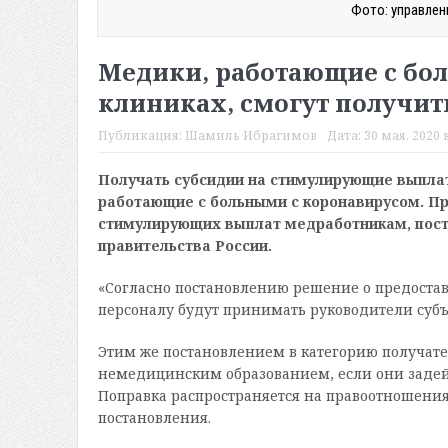
Фото: управлен
Медики, работающие с бо
клиниках, смогут получи
Публикация:
Шамиль Ибрагимов
Дата:
30 мая, 2020 в
Получать субсидии на стимулирующие выплат
работающие с больными с коронавирусом. П
стимулирующих выплат медработникам, пос
правительства России.
«Согласно постановлению решение о предост
персоналу будут принимать руководители субъе
Этим же постановлением в категорию получа
немедицинским образованием, если они задей
Поправка распространяется на правоотношения, 
постановления.