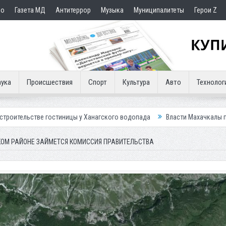
но
Газета МД
Антитеррор
Музыка
Муниципалитеты
Герои Z
ука
Происшествия
Спорт
Культура
Авто
Технолог
цы у Ханагского водопада
Власти Махачкалы планирует внедрить нов
ОМ РАЙОНЕ ЗАЙМЕТСЯ КОМИССИЯ ПРАВИТЕЛЬСТВА