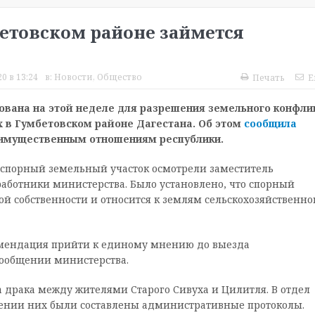
етовском районе займется
20 в 13:24
в:
Новости
,
Общество
Печать
E
вана на этой неделе для разрешения земельного конфли
 в Гумбетовском районе Дагестана. Об этом
сообщила
 имущественным отношениям республики.
спорный земельный участок осмотрели заместитель
работники министерства. Было установлено, что спорный
й собственности и относится к землям сельскохозяйственно
комендация прийти к единому мнению до выезда
сообщении министерства.
 драка между жителями Старого Сивуха и Цилитля. В отдел
шении них были составлены административные протоколы.