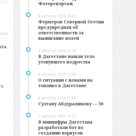
Фоторепортаж
8 августа, 2026 18:02
Фермеров Северной Осетии
предупредили об
ответственности за
mail
выжигание полей
кта
8 августа, 2026 11:30
В Дагестане нашли тело
утонувшего подростка
8 августа, 2026 11:30
О ситуации с ценами на
топливо в Дагестане
го
8 августа, 2026 11:00
Султану Абдуралимову — 30
7 августа, 2026 21:22
В минцифры Дагестана
разработали бот по
созданию корпусов