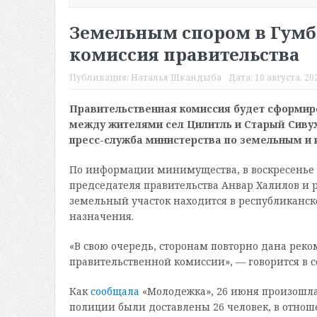
Земельным спором в Гумб
комиссия правительства
Публикация:
Наталья Шкандыба
Дата:
10 августа, 20
Правительственная комиссия будет сформиро
между жителями сел Цилитль и Старый Сивух
пресс-служба министерства по земельным и
По информации минимущества, в воскресенье 
председателя правительства Анвар Халилов и 
земельный участок находится в республиканско
назначения.
«В свою очередь, сторонам повторно дана ре
правительственной комиссии», — говорится в 
Как
сообщала
«Молодежка», 26 июня произошла
полиции были доставлены 26 человек, в отно