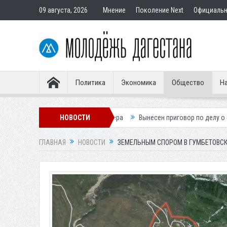
09 августа, 2026
Мнение
Поколение Next
Официаль
Политика
Экономика
Общество
На
ского легионера
НОВОСТИ
Вынесен приговор по делу о строительстве гостини
ГЛАВНАЯ
НОВОСТИ
ЗЕМЕЛЬНЫМ СПОРОМ В ГУМБЕТОВСК