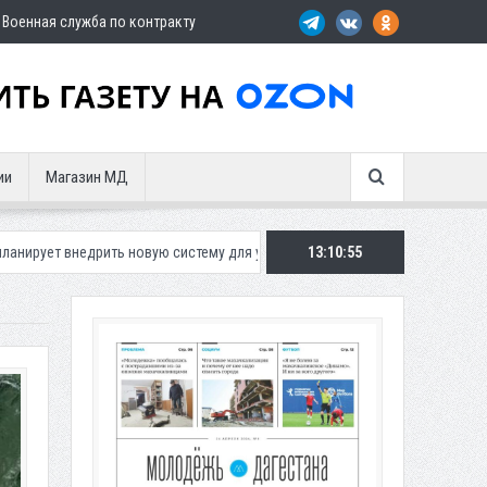
Военная служба по контракту
ии
Магазин МД
ую систему для улучшения ситуации с парковками
13:10:57
Махачкалинское «Д