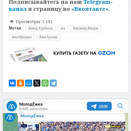
Подписывайтесь на наш
Telegram-
канал
и страницу во
«Вконтакте»
.
Просмотры:
1 181
Метки:
Ахмед Курбанов
егэ
Магомед Абидов
минобрнауки
Яхья Бучаев