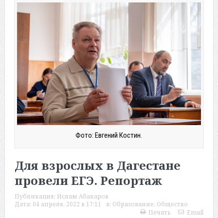
Фото: Евгений Костин.
Для взрослых в Дагестане
провели ЕГЭ. Репортаж
Публикация:
Ислам Абакаров
Дата:
04 апреля, 2022 в 17:11
в:
Образование
,
Общество
Печать
Email