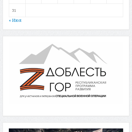
31
« Июл