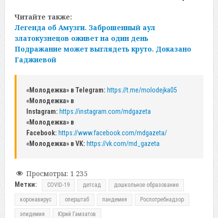
Читайте также:
Легенда об Амузги. Заброшенный аул
златокузнецов оживет на один день
Подражание может выглядеть круто. Доказано
Гаджиевой
«Молодежка» в Telegram:
https://t.me/molodejka05
«Молодежка» в
Instagram:
https://instagram.com/mdgazeta
«Молодежка» в
Facebook:
https://www.facebook.com/mdgazeta/
«Молодежка» в VK:
https://vk.com/md_gazeta
Просмотры:
1 235
Метки:
COVID-19
детсад
дошкольное образование
коронавирус
оперштаб
пандемия
Роспотребнадзор
эпидемия
Юрий Гамзатов