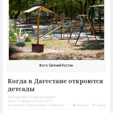
Фото: Евгений Костин.
Когда в Дагестане откроются
детсады
Публикация:
Корреспондент
Дата:
15 августа, 2020 в 13:35
в:
Главное
,
Образование
,
Общество
Печать
Email