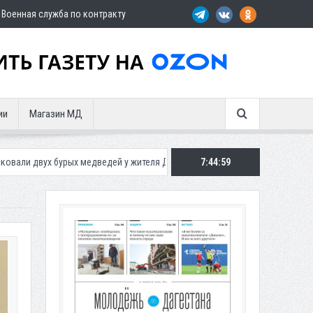
Военная служба по контракту
ии
Магазин МД
ых медведей у жителя Дагестана
Роспотребнадзор предупредил о но
7:45:01