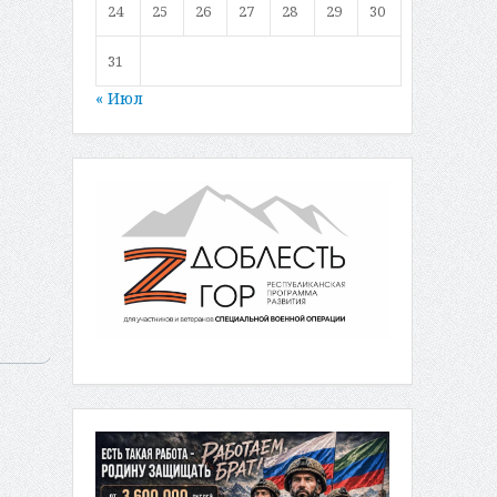
24
25
26
27
28
29
30
31
« Июл