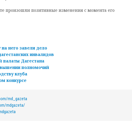
ате произошли позитивные изменения с момента его
 на него завели дело
дагестанских инвалидов
й палаты Дагестана
ревышении полномочий
дству клуба
ом конкурсе
.com/md_gazeta
com/mdgazeta/
/mdgazeta