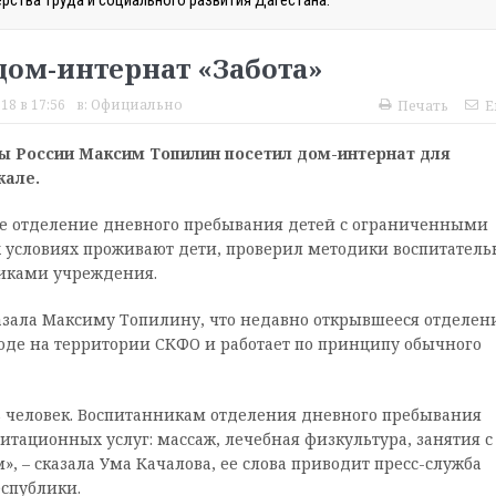
ом-интернат «Забота»
18 в 17:56
в:
Официально
Печать
E
ты России Максим Топилин посетил дом-интернат для
кале.
ле отделение дневного пребывания детей с ограниченными
х условиях проживают дети, проверил методики воспитатель
никами учреждения.
азала Максиму Топилину, что недавно открывшееся отделен
роде на территории СКФО и работает по принципу обычного
 человек. Воспитанникам отделения дневного пребывания
тационных услуг: массаж, лечебная физкультура, занятия с
, – сказала Ума Качалова, ее слова приводит пресс-служба
еспублики.