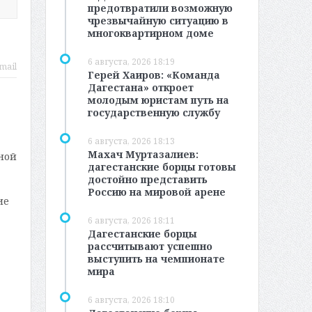
предотвратили возможную
чрезвычайную ситуацию в
многоквартирном доме
6 августа, 2026 18:19
mail
Герей Хаиров: «Команда
Дагестана» откроет
молодым юристам путь на
государственную службу
6 августа, 2026 18:13
Махач Муртазалиев:
ной
дагестанские борцы готовы
достойно представить
Россию на мировой арене
ие
6 августа, 2026 18:11
Дагестанские борцы
рассчитывают успешно
выступить на чемпионате
мира
6 августа, 2026 18:10