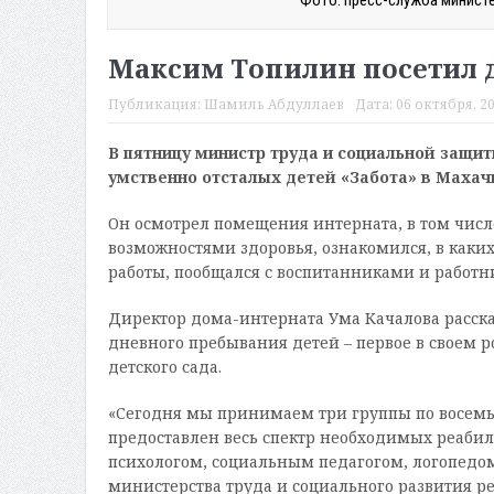
Максим Топилин посетил д
Публикация:
Шамиль Абдуллаев
Дата:
06 октября, 20
В пятницу министр труда и социальной защи
умственно отсталых детей «Забота» в Махач
Он осмотрел помещения интерната, в том чис
возможностями здоровья, ознакомился, в каки
работы, пообщался с воспитанниками и работ
Директор дома-интерната Ума Качалова расск
дневного пребывания детей – первое в своем 
детского сада.
«Сегодня мы принимаем три группы по восемь
предоставлен весь спектр необходимых реабили
психологом, социальным педагогом, логопедом»
министерства труда и социального развития р