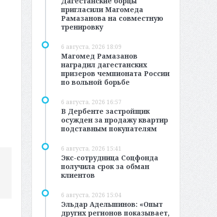
Дагестанские борцы
пригласили Магомеда
Рамазанова на совместную
тренировку
6 августа, 2026 18:09
Магомед Рамазанов
наградил дагестанских
призеров чемпионата России
по вольной борьбе
6 августа, 2026 16:57
В Дербенте застройщик
осужден за продажу квартир
подставным покупателям
6 августа, 2026 15:41
Экс-сотрудница Соцфонда
получила срок за обман
клиентов
6 августа, 2026 15:04
Эльдар Адельшинов: «Опыт
других регионов показывает,