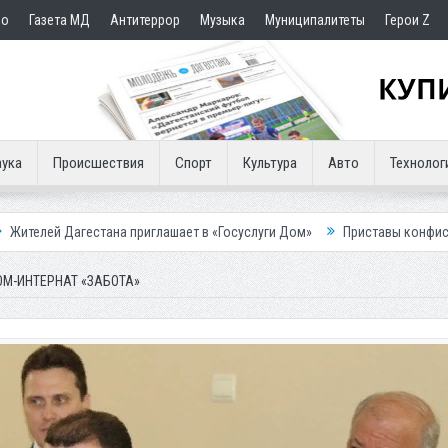
но
Газета МД
Антитеррор
Музыка
Муниципалитеты
Герои Z
ука
Происшествия
Спорт
Культура
Авто
Технолог
тана приглашает в «Госуслуги Дом»
Приставы конфисковали двух бур
М-ИНТЕРНАТ «ЗАБОТА»