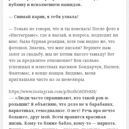
публику и исполнением нашидов.
— Снимай парик, я тебя узнала!
— Только не говори, что и ты повелась! После фото в
«Инстаграме», где я лысый, и вопроса, подходит ли
мне, была бурная реакция, хотя там видно же, что
фотошоп. Знаешь, что мне писали? Верните нам
залог за свадьбу, мы не хотим лысого тамаду! Вот
что за предвзятое отношение? Вон сколько
успешных и известных лысиков: Бондарчук, Нагиев,
Фантомас, в конце концов. Видимо, меня
приглашали чисто из-за шевелюры.
https://www.instagram.com/p/ButbG6DFeKH/
—
«Люди часто спрашивают, кто такой рок-н-
рольщик? Я объясняю, что дело не в барабанах,
наркотиках, гемодиализе. О нет! Речь про нечто
большее, друг мой. Всем нравится красивая
жизнь. Кому-то ближе бабло, кому-то — наркота.