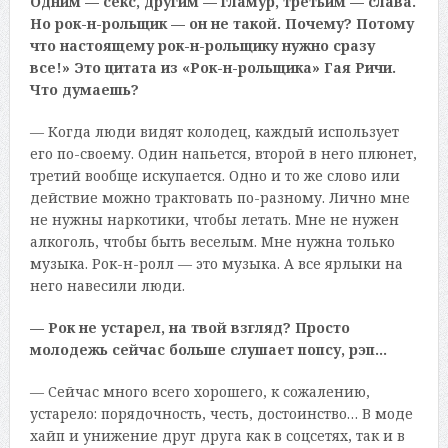
Одним — секс, другим — гламур, третьим — слава.
Но рок-н-рольщик — он не такой. Почему? Потому
что настоящему рок-н-рольщику нужно сразу
все!» Это цитата из «Рок-н-рольщика» Гая Ричи.
Что думаешь?
— Когда люди видят колодец, каждый использует
его по-своему. Один напьется, второй в него плюнет,
третий вообще искупается. Одно и то же слово или
действие можно трактовать по-разному. Лично мне
не нужны наркотики, чтобы летать. Мне не нужен
алкоголь, чтобы быть веселым. Мне нужна только
музыка. Рок-н-ролл — это музыка. А все ярлыки на
него навесили люди.
— Рок не устарел, на твой взгляд? Просто
молодежь сейчас больше слушает попсу, рэп…
— Сейчас много всего хорошего, к сожалению,
устарело: порядочность, честь, достоинство… В моде
хайп и унижение друг друга как в соцсетях, так и в