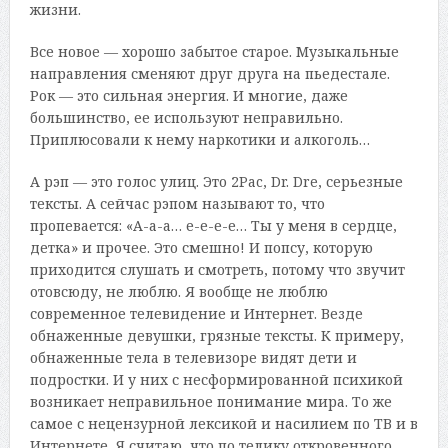
жизни.
Все новое — хорошо забытое старое. Музыкальные
направления сменяют друг друга на пьедестале.
Рок — это сильная энергия. И многие, даже
большинство, ее используют неправильно.
Приплюсовали к нему наркотики и алкоголь…
А рэп — это голос улиц. Это 2Pac, Dr. Dre, серьезные
тексты. А сейчас рэпом называют то, что
пропевается: «А-а-а… е-е-е-е… Ты у меня в сердце,
детка» и прочее. Это смешно! И попсу, которую
приходится слушать и смотреть, потому что звучит
отовсюду, не люблю. Я вообще не люблю
современное телевидение и Интернет. Везде
обнаженные девушки, грязные тексты. К примеру,
обнаженные тела в телевизоре видят дети и
подростки. И у них с несформированной психикой
возникает неправильное понимание мира. То же
самое с нецензурной лексикой и насилием по ТВ и в
Интернете. Я считаю, что по телику откровенного