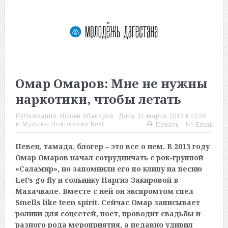
Омар Омаров: Мне не нужны
наркотики, чтобы летать
Публикация:
Ислам Абакаров
Дата:
31 марта, 2019 в 12:36
в:
Музыка
,
Поколение Next
Печать
Email
Певец, тамада, блогер – это все о нем. В 2013 году
Омар Омаров начал сотрудничать с рок-группой
«Саламир», но запомнили его по клипу на песню
Let’s go fly и сольнику Наргиз Закировой в
Махачкале. Вместе с ней он экспромтом спел
Smells like teen spirit. Сейчас Омар записывает
ролики для соцсетей, поет, проводит свадьбы и
разного рода мероприятия, а недавно удивил