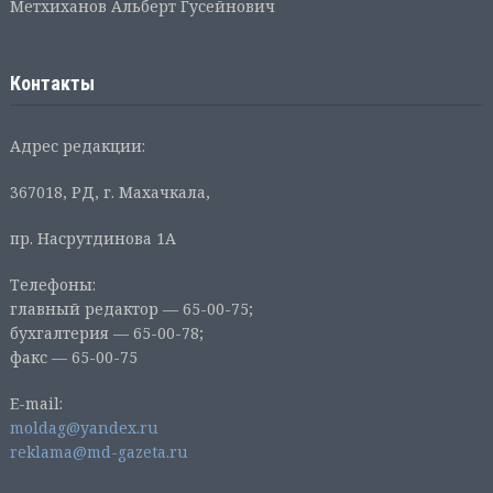
Метхиханов Альберт Гусейнович
Контакты
Адрес редакции:
367018, РД, г. Махачкала,
пр. Насрутдинова 1А
Телефоны:
главный редактор — 65-00-75;
бухгалтерия — 65-00-78;
факс — 65-00-75
E-mail:
moldag@yandex.ru
reklama@md-gazeta.ru