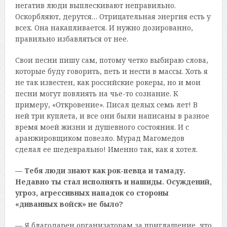
негатив люди выплескивают неправильно.
Оскорбляют, дерутся… Отрицательная энергия есть у
всех. Она накапливается. И нужно дозированно,
правильно избавляться от нее.
Свои песни пишу сам, потому четко выбираю слова,
которые буду говорить, петь и нести в массы. Хоть я
не так известен, как российские рокеры, но и мои
песни могут повлиять на чье-то сознание. К
примеру, «Откровение». Писал целых семь лет! В
ней три куплета, и все они были написаны в разное
время моей жизни и душевного состояния. И с
аранжировщиком повезло. Мурад Магомедов
сделал ее шедеврально! Именно так, как я хотел.
— Тебя люди знают как рок-певца и тамаду.
Недавно ты стал исполнять и нашиды. Осуждений,
угроз, агрессивных нападок со стороны
«диванных войск» не было?
— Я благодарен организаторам за приглашение, что