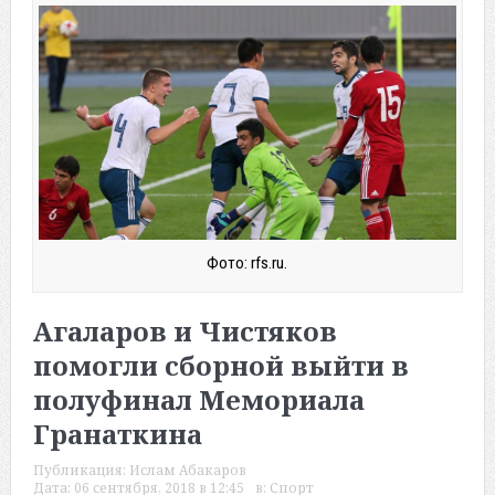
Фото: rfs.ru.
Агаларов и Чистяков
помогли сборной выйти в
полуфинал Мемориала
Гранаткина
Публикация:
Ислам Абакаров
Дата:
06 сентября, 2018 в 12:45
в:
Спорт