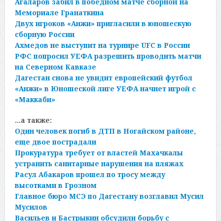
Агаларов забил в победном матче сборной на
Мемориале Гранаткина
Двух игроков «Анжи» пригласили в юношескую
сборную России
Ахмедов не выступит на турнире UFC в России
РФС попросил УЕФА разрешить проводить матчи
на Северном Кавказе
Дагестан снова не увидит европейский футбол
«Анжи» в Юношеской лиге УЕФА начнет игрой с
«Маккаби»
…а также:
Один человек погиб в ДТП в Ногайском районе,
еще двое пострадали
Прокуратура требует от властей Махачкалы
устранить санитарные нарушения на пляжах
Расул Абакаров прошел по тросу между
высотками в Грозном
Главное бюро МСЭ по Дагестану возглавил Мусил
Мусилов
Васильев и Бастрыкин обсудили борьбу с