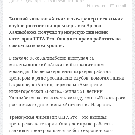
Дата:
23 декабря, 2018 в 18:50
в:
Спорт
Печать
Email
Бывший капитан «Анжи» и экс-тренер нескольких
клубов российской премьер-лиги Арслан
Халимбеков получил тренерскую лицензию
категории UEFA Pro. Она дает право работать на
самом высоком уровне.
В начале 90-х Халимбеков выступал за
махачкалинский «Анжи» и был капитаном
команды. После завершения карьеры работал
тренером в ряде российских клубов, помогал Гаджи
Гаджиеву в «Анжи», пермском «Амкаре» и
нижегородской «Волге». Сейчас 51-летний
Халимбеков возглавляет команду зоны «Юг» второго
российского дивизиона «Ангушт» из Назрани.
Тренерская лицензия UEFA Pro – это высшая
тренерская категория. Она дает право работать
главным тренером клуба любого европейского