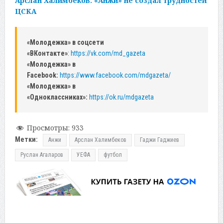
Арслан Халимбеков: «Анжи» не создал трудностей
ЦСКА
«Молодежка» в соцсети
«ВКонтакте»
:
https://vk.com/md_gazeta
«Молодежка» в
Facebook:
https://www.facebook.com/mdgazeta/
«Молодежка» в
«Одноклассниках»:
https://ok.ru/mdgazeta
Просмотры:
933
Метки:
Анжи
Арслан Халимбеков
Гаджи Гаджиев
Руслан Агаларов
УЕФА
футбол