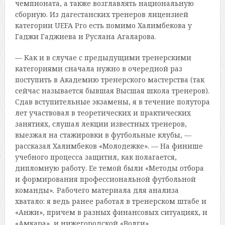
чемпионата, а также возглавлять национальную
сборную. Из дагестанских тренеров лицензией
категории UEFA Pro есть помимо Халимбекова у
Гаджи Гаджиева и Руслана Агаларова.
— Как и в случае с предыдущими тренерскими
категориями сначала нужно в очередной раз
поступить в Академию тренерского мастерства (так
сейчас называется бывшая Высшая школа тренеров).
Сдав вступительные экзамены, я в течение полутора
лет участвовал в теоретических и практических
занятиях, слушал лекции известных тренеров,
выезжал на стажировки в футбольные клубы, —
рассказал Халимбеков «Молодежке». — На финише
учебного процесса защитил, как полагается,
дипломную работу. Ее темой были «Методы отбора
и формирования профессиональной футбольной
команды»
.
Рабочего материала для анализа
хватало: я ведь ранее работал в тренерском штабе и
«Анжи», причем в разных финансовых ситуациях, и
«Амкара», и нижегородской «Волги».