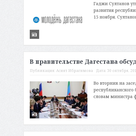
Гаджи Султанов у
развития республи
15 ноября. Султано
В правительстве Дагестана обсу
Публикация:
Асият Ибрагимова
Дата:
30 октября, 201
Во вторник на зас
республиканского 
словам министра ф