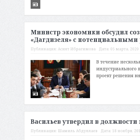
Министр экономики обсудил соз
«Дагдизеля» с потенциальными
Публикация:
Асият Ибрагимова
Дата:
05 марта, 2020 
В течение несколь
индустриального п
проект решения вне
Васильев утвердил в должности
Публикация:
Шамиль Абдуллаев
Дата:
18 ноября, 201