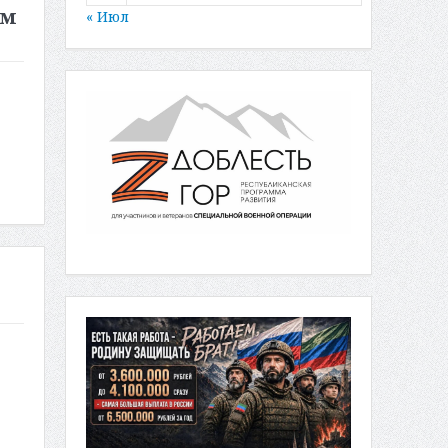
ам
« Июл