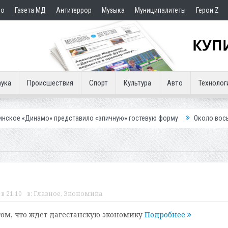
но
Газета МД
Антитеррор
Музыка
Муниципалитеты
Герои Z
ука
Происшествия
Спорт
Культура
Авто
Технолог
» представило «эпичную» гостевую форму
Около восьми тысяч челов
в 21:10
в:
Главное
,
Экономика
том, что ждет дагестанскую экономику
Подробнее