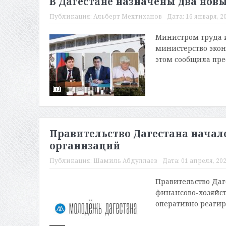
В Дагестане назначены два нов
Публикация:
Альберт Мехтиханов
Дата:
16 января, 20
Министром труда и
министерство экон
этом сообщила прес
Правительство Дагестана нача
организаций
Публикация:
Шамиль Абдуллаев
Дата:
01 апреля, 202
Правительство Да
финансово-хозяйс
оперативно реагир