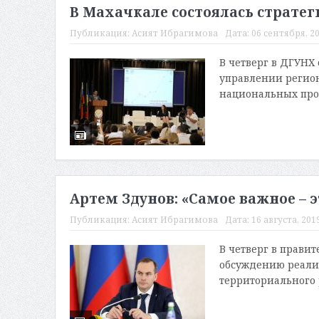
В Махачкале состоялась страте
Публикация:
Асият Ибрагимова
Дата:
06 сентября, 20
В четверг в ДГУНХ
управлении регио
национальных прое
Артем Здунов: «Самое важное – э
Публикация:
Асият Ибрагимова
Дата:
16 августа, 2019
В четверг в прави
обсуждению реализ
территориального 