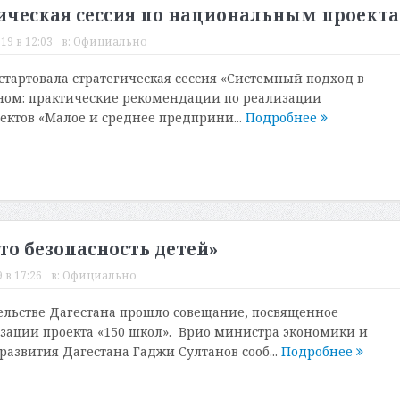
гическая сессия по национальным проект
19 в 12:03
в:
Официально
 стартовала стратегическая сессия «Системный подход в
ном: практические рекомендации по реализации
ктов «Малое и среднее предприни...
Подробнее
то безопасность детей»
 в 17:26
в:
Официально
тельстве Дагестана прошло совещание, посвященное
ации проекта «150 школ». Врио министра экономики и
развития Дагестана Гаджи Султанов сооб...
Подробнее