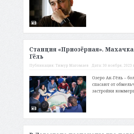
Станция «Приозёрная». Махачка
Гёль
Публикация:
Тимур Магомаев
Дата:
30 ноября, 2023 в
Озеро Ак-Гёль – б
спасают от обмельч
застройки коммерц