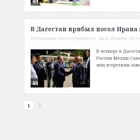
В Дагестан прибыл посол Ирана 
Публикация:
Асият Ибрагимова
Дата:
28 июня, 2019 в
В четверг в Дагес
России Мехди Сана
лиц встретили зам
2
1