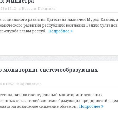
ых министра
23 в 15:12
в:
Новости
,
Политика
 социального развития Дагестана назначен Мурад Казиев, 
омического развития республики возглавил Гаджи Султанов.
с-служба главы респуб...
Подробнее
ло мониторинг системообразующих
0 в 18:52
в:
Официально
гестана начало еженедельный мониторинг основных
твенных показателей системообразующих предприятий с це
овать на возможное снижение объемов...
Подробнее