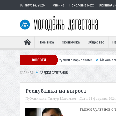
07 августа, 2026
Мнение
Поколение Next
Официаль
Политика
Экономика
Общество
На
тему для улучшения ситуации с парковками
НОВОСТИ
Махачкалинское «Динамо
ГЛАВНАЯ
ГАДЖИ СУЛТАНОВ
Республика на вырост
Публикация:
Тимур Магомаев
Дата:
11 февраля, 2024 
Гаджи Султанов о 