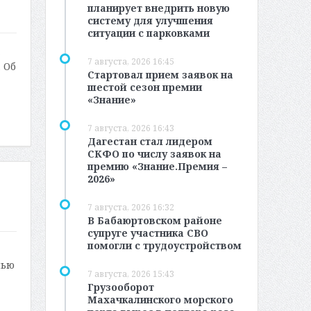
планирует внедрить новую
систему для улучшения
ситуации с парковками
а
7 августа, 2026 16:45
 Об
Стартовал прием заявок на
шестой сезон премии
«Знание»
7 августа, 2026 16:43
Дагестан стал лидером
СКФО по числу заявок на
премию «Знание.Премия –
2026»
7 августа, 2026 16:32
В Бабаюртовском районе
супруге участника СВО
помогли с трудоустройством
лью
7 августа, 2026 15:43
Грузооборот
Махачкалинского морского