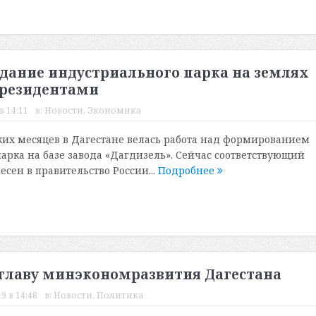
дание индустриального парка на землях
 резидентами
в 14:11
в:
Новости
,
Экономика
ких месяцев в Дагестане велась работа над формированием
арка на базе завода «Дагдизель». Сейчас соответствующий
сен в правительство России...
Подробнее
 главу минэкономразвития Дагестана
9 в 14:48
в:
Новости
,
Политика