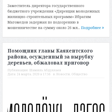
Заместитель директора государственного
бюджетного учреждения «Дирекция молодежных
жилищно-строительных программ» Ибрагим
Магомедов задержан по подозрению в
мошенничестве на сумму около 26 мл...
Подробнее
Помощник главы Каякентского
района, осужденный за вырубку
деревьев, обжаловал приговор
Публикация:
Шамиль Абдуллаев
Дата:
24 марта, 2020 в 17:56
в:
Новости
,
Общество