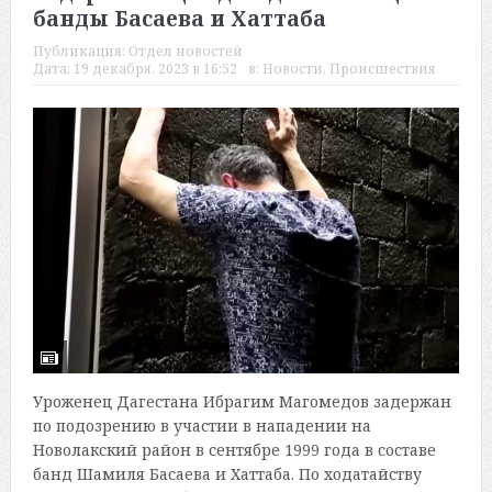
банды Басаева и Хаттаба
Публикация:
Отдел новостей
Дата:
19 декабря, 2023 в 16:52
в:
Новости
,
Происшествия
Уроженец Дагестана Ибрагим Магомедов задержан
по подозрению в участии в нападении на
Новолакский район в сентябре 1999 года в составе
банд Шамиля Басаева и Хаттаба. По ходатайству