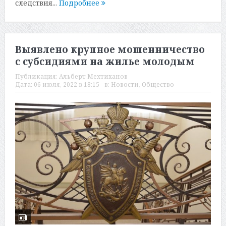
следствия...
Подробнее
Выявлено крупное мошенничество
с субсидиями на жилье молодым
Публикация:
Альберт Мехтиханов
Дата:
06 июля, 2022 в 18:15
в:
Новости
,
Общество