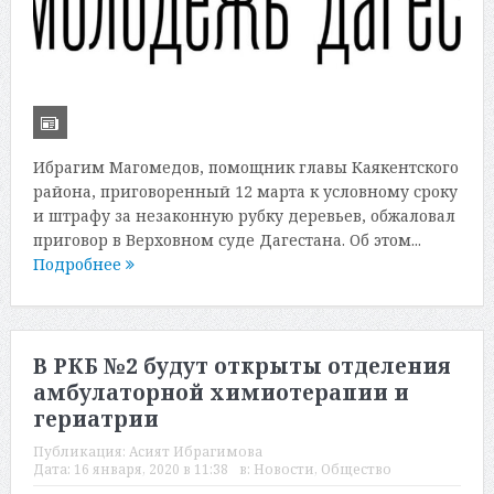
Ибрагим Магомедов, помощник главы Каякентского
района, приговоренный 12 марта к условному сроку
и штрафу за незаконную рубку деревьев, обжаловал
приговор в Верховном суде Дагестана. Об этом...
Подробнее
В РКБ №2 будут открыты отделения
амбулаторной химиотерапии и
гериатрии
Публикация:
Асият Ибрагимова
Дата:
16 января, 2020 в 11:38
в:
Новости
,
Общество