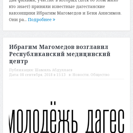
кто знает) приняли известные дагестанские
кавээнщики Ибрагим Магомедов и Беня Анисимов.
Они ра...
Подробнее
Ибрагим Магомедов возглавил
Республиканский медицинский
центр
Публикация:
Шамиль Абдуллаев
Дата:
08 сентября, 2018 в 15:13
в:
Новости
,
Общество