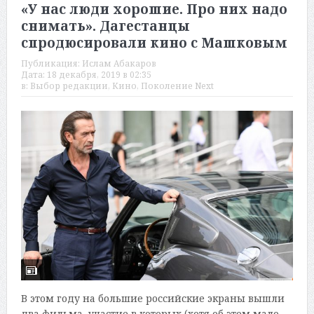
«У нас люди хорошие. Про них надо
снимать». Дагестанцы
спродюсировали кино с Машковым
Публикация:
Ислам Абакаров
Дата:
18 декабря, 2019 в 02:35
в:
Выбор редакции
,
Кино
,
Поколение Next
В этом году на большие российские экраны вышли
два фильма, участие в которых (хотя об этом мало