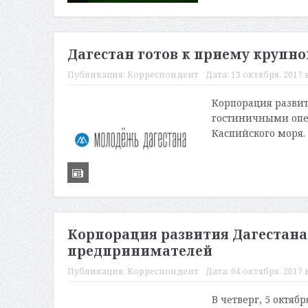
Дагестан готов к приему крупно
Публикация:
Корреспондент
Дата:
13 октября, 2017 в
Корпорация развит
гостиничными опер
Каспийского моря. 
Корпорация развития Дагестана
предпринимателей
Публикация:
Корреспондент
Дата:
04 октября, 2017 в
В четверг, 5 октяб