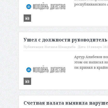
республиканского 
Ушел с должности руководитель
Публикация:
Наталья Шкандыба
Дата:
19 января, 202
Артур Алибеков по
этом он написал на
он принял в крайн
Счетная палата выявила наруше