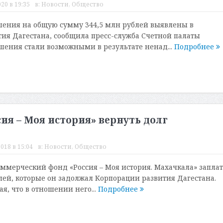
20 в 19:35
в:
Новости
,
Общество
ения на общую сумму 344,5 млн рублей выявлены в
ия Дагестана, сообщила пресс-служба Счетной палаты
шения стали возможными в результате ненад...
Подробнее
я – Моя история» вернуть долг
018 в 15:04
в:
Новости
,
Общество
ммерческий фонд «Россия – Моя история. Махачкала» запла
лей, которые он задолжал Корпорации развития Дагестана.
я, что в отношении него...
Подробнее