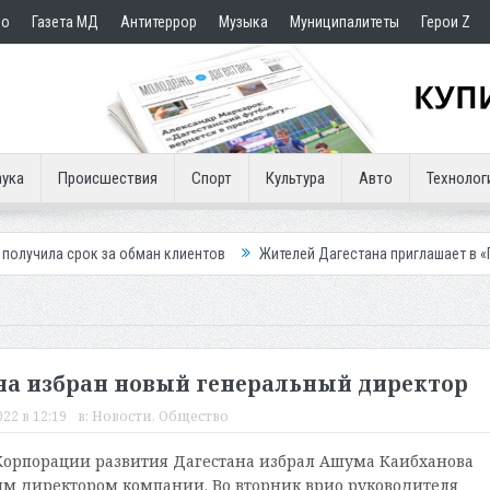
но
Газета МД
Антитеррор
Музыка
Муниципалитеты
Герои Z
ука
Происшествия
Спорт
Культура
Авто
Технолог
за обман клиентов
Жителей Дагестана приглашает в «Госуслуги Дом»
на избран новый генеральный директор
22 в 12:19
в:
Новости
,
Общество
Корпорации развития Дагестана избрал Ашума Каибханова
м директором компании. Во вторник врио руководителя