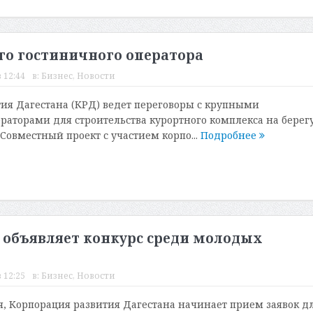
го гостиничного оператора
 12:44
в:
Бизнес
,
Новости
ия Дагестана (КРД) ведет переговоры с крупными
аторами для строительства курортного комплекса на берег
Совместный проект с участием корпо...
Подробнее
 объявляет конкурс среди молодых
 12:25
в:
Бизнес
,
Новости
ря, Корпорация развития Дагестана начинает прием заявок д