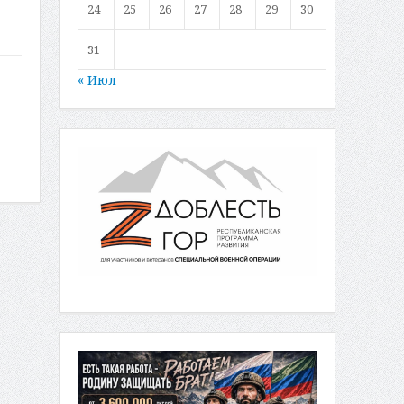
24
25
26
27
28
29
30
31
« Июл