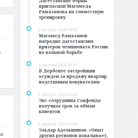
Дагестанские борцы
пригласили Магомеда
Рамазанова на совместную
тренировку
6 августа, 2026 18:09
Магомед Рамазанов
наградил дагестанских
призеров чемпионата России
по вольной борьбе
у
6 августа, 2026 16:57
В Дербенте застройщик
осужден за продажу квартир
подставным покупателям
6 августа, 2026 15:41
Экс-сотрудница Соцфонда
получила срок за обман
клиентов
6 августа, 2026 15:04
Эльдар Адельшинов: «Опыт
ля
других регионов показывает,