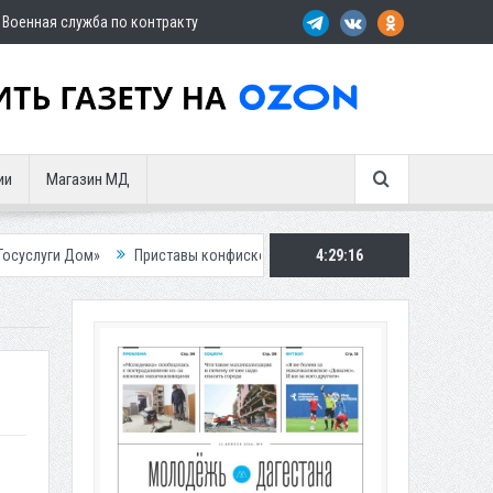
Военная служба по контракту
ии
Магазин МД
Приставы конфисковали двух бурых медведей у жителя Дагестана
4:29:17