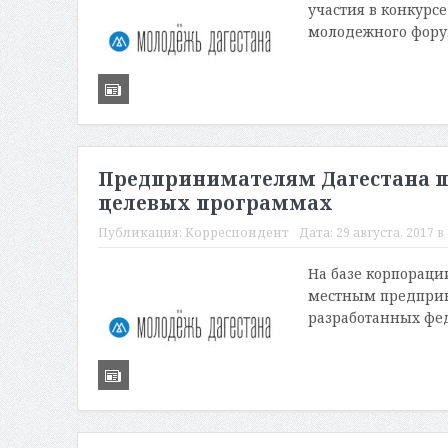
участия в конкурсе
молодежного форум
Предпринимателям Дагестана п
целевых программах
Публикация:
Корреспондент
Дата:
29 августа, 2017 в 
На базе корпораци
местным предприн
разработанных фе