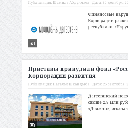
Публикация:
Шамиль Абдуллаев
Дата:
30 декабря, 20
Финансовые наруш
Корпорации развит
республики. «Нару
Приставы принудили фонд «Росси
Корпорации развития
Публикация:
Наталья Шкандыба
Дата:
25 сентября, 2
Дагестанский неко
свыше 2,8 млн руб
«Должник, осознава