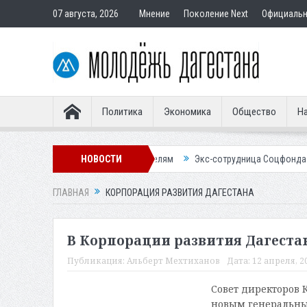
07 августа, 2026
Мнение
Поколение Next
Официаль
Политика
Экономика
Общество
На
р подставным покупателям
НОВОСТИ
Экс-сотрудница Соцфонда получила срок 
ГЛАВНАЯ
КОРПОРАЦИЯ РАЗВИТИЯ ДАГЕСТАНА
В Корпорации развития Дагеста
Публикация:
Альберт Мехтиханов
Дата:
12 апреля, 20
Совет директоров 
новым генеральны