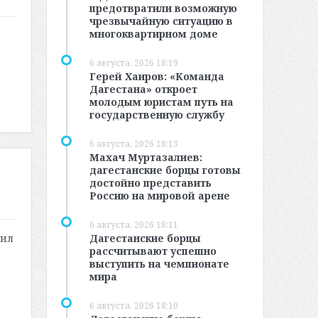
предотвратили возможную
чрезвычайную ситуацию в
многоквартирном доме
6 августа, 2026 18:19
Герей Хаиров: «Команда
Дагестана» откроет
молодым юристам путь на
государственную службу
6 августа, 2026 18:13
Махач Муртазалиев:
дагестанские борцы готовы
достойно представить
Россию на мировой арене
6 августа, 2026 18:11
Дагестанские борцы
тил
рассчитывают успешно
выступить на чемпионате
мира
6 августа, 2026 18:10