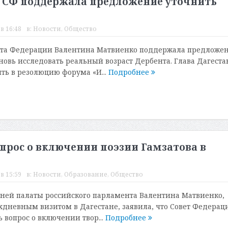
р СФ поддержала предложение уточнить
в 16:48
в:
Новости
,
Общество
ета Федерации Валентина Матвиенко поддержала предложе
новь исследовать реальный возраст Дербента. Глава Дагеста
ь в резолюцию форума «И...
Подробнее
прос о включении поэзии Гамзатова в
в 15:59
в:
Новости
,
Образование
,
Общество
ней палаты российского парламента Валентина Матвиенко,
хдневным визитом в Дагестане, заявила, что Совет Федерац
 вопрос о включении твор...
Подробнее