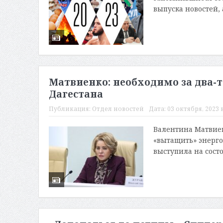
выпуска новостей, 
Матвиенко: необходимо за два-
Дагестана
Публикация:
Отдел новостей
Дата:
03 октября, 2023 в
Валентина Матвиен
«вытащить» энерго
выступила на состо