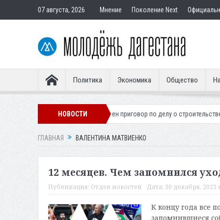
07 августа, 2026
Мнение
Поколение Next
Официаль
Политика
Экономика
Общество
На
го легионера
Вынесен приговор по делу о строительстве гостиницы 
НОВОСТИ
ГЛАВНАЯ
ВАЛЕНТИНА МАТВИЕНКО
12 месяцев. Чем запомнился ух
Публикация:
Отдел новостей
Дата:
30 декабря, 2023 в
К концу года все п
запомнившиеся соб