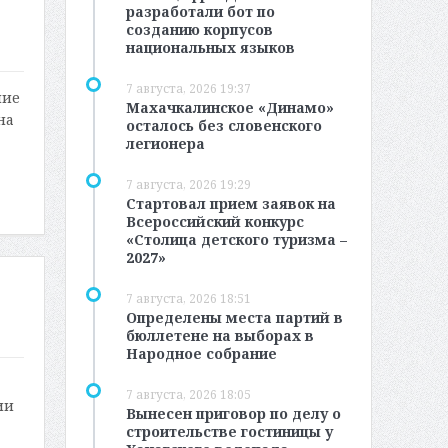
разработали бот по
созданию корпусов
национальных языков
7 августа, 2026 19:37
ние
Махачкалинское «Динамо»
на
осталось без словенского
легионера
7 августа, 2026 19:29
Стартовал прием заявок на
Всероссийский конкурс
«Столица детского туризма –
2027»
7 августа, 2026 18:51
Определены места партий в
бюллетене на выборах в
Народное собрание
7 августа, 2026 18:05
ии
Вынесен приговор по делу о
строительстве гостиницы у