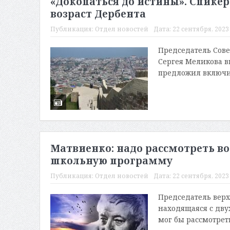
«Докопаться до истины». Спике
возраст Дербента
Публикация:
Отдел новостей
Дата:
22 сентября, 2023 
Председатель Сов
Сергея Меликова в
предложил включит
Матвиенко: надо рассмотреть во
школьную программу
Публикация:
Отдел новостей
Дата:
22 сентября, 2023 
Председатель верх
находящаяся с дву
мог бы рассмотреть