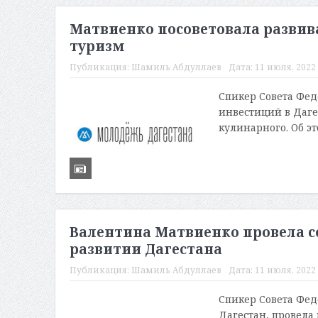
Матвиенко посоветовала развив
туризм
Публикация:
Шамиль Абдуллаев
Дата:
11 июля, 2022 
Спикер Совета Фед
инвестиций в Дагес
кулинарного. Об эт
Валентина Матвиенко провела 
развитии Дагестана
Публикация:
Шамиль Абдуллаев
Дата:
11 июля, 2022 
Спикер Совета Фед
Дагестан, провела