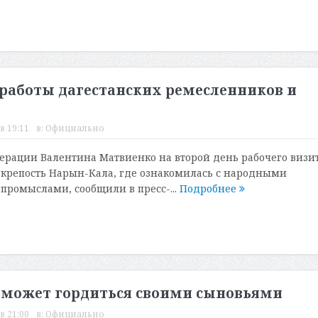
работы дагестанских ремесленников и
в 19:11
в:
Официально
ерации Валентина Матвиенко на второй день рабочего визит
 крепость Нарын-Кала, где ознакомилась с народными
ромыслами, сообщили в пресс-...
Подробнее
 может гордиться своими сыновьями
в 21:00
в:
Официально