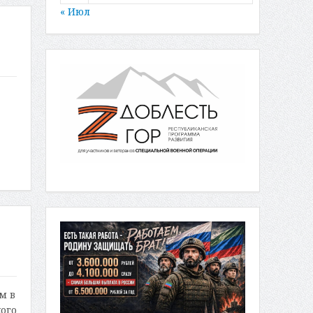
« Июл
м в
ого