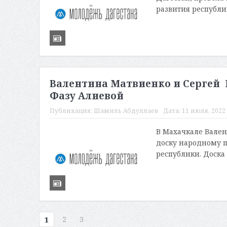
развития республик
Валентина Матвиенко и Сергей
Фазу Алиевой
Публикация:
Шамиль Абдуллаев
Дата:
11 июля, 2022 
В Махачкале Вале
доску народному п
республики. Доска 
2
3
1