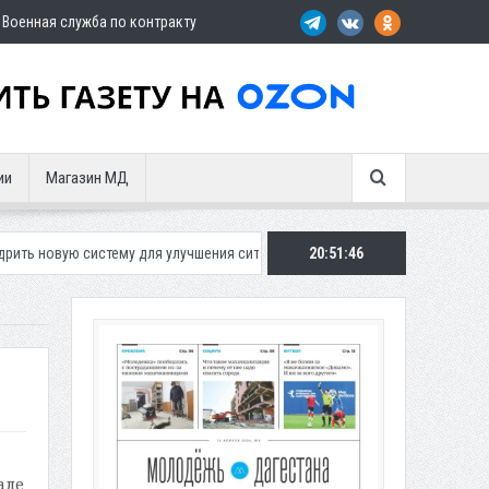
Военная служба по контракту
ии
Магазин МД
систему для улучшения ситуации с парковками
20:51:47
Махачкалинское «Дина
але