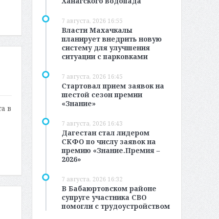
Ханагского водопада
7 августа, 2026 16:55
Власти Махачкалы
планирует внедрить новую
систему для улучшения
ситуации с парковками
7 августа, 2026 16:45
Стартовал прием заявок на
шестой сезон премии
«Знание»
а в
7 августа, 2026 16:43
Дагестан стал лидером
СКФО по числу заявок на
премию «Знание.Премия –
2026»
7 августа, 2026 16:32
В Бабаюртовском районе
супруге участника СВО
помогли с трудоустройством