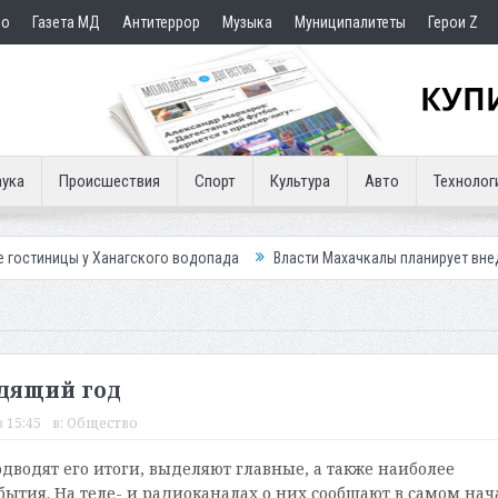
но
Газета МД
Антитеррор
Музыка
Муниципалитеты
Герои Z
ука
Происшествия
Спорт
Культура
Авто
Технолог
у Ханагского водопада
Власти Махачкалы планирует внедрить новую 
одящий год
 15:45
в:
Общество
одводят его итоги, выделяют главные, а также наиболее
ытия. На теле- и радиоканалах о них сообщают в самом нач