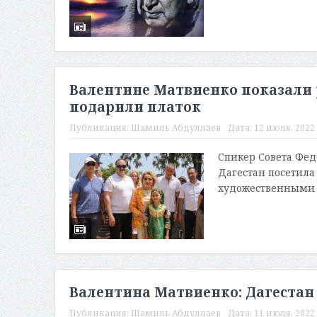
Валентине Матвиенко показали 
подарили платок
Публикация:
Шамиль Абдуллаев
Дата:
12 июля, 2022 
Спикер Совета Фед
Дагестан посетила
художественными п
Валентина Матвиенко: Дагестан
Публикация:
Шамиль Абдуллаев
Дата:
11 июля, 2022 