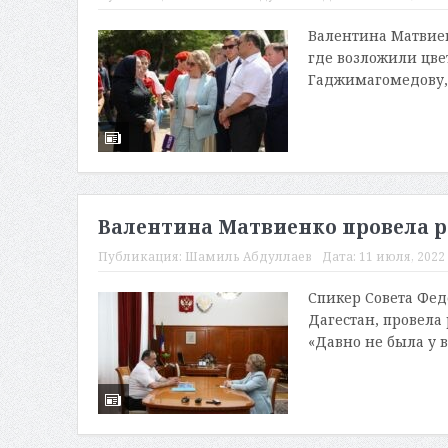
Валентина Матвие
где возложили цв
Гаджимагомедову, 
Валентина Матвиенко провела р
Публикация:
Шамиль Абдуллаев
Дата:
11 июля, 2022 
Спикер Совета Фед
Дагестан, провела
«Давно не была у в