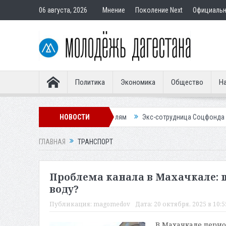
06 августа, 2026
Мнение
Поколение Next
Официаль
Политика
Экономика
Общество
На
 подставным покупателям
НОВОСТИ
Экс-сотрудница Соцфонда получила срок з
ГЛАВНАЯ
ТРАНСПОРТ
Проблема канала в Махачкале: 
воду?
Публикация:
magomedov
Дата:
20 октября, 2025 в 10:5
В Махачкале пери