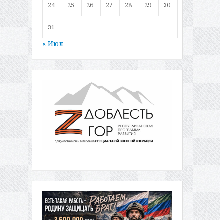
24
25
26
27
28
29
30
31
« Июл