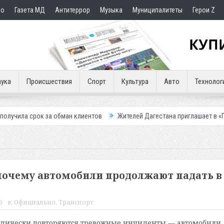
но
Газета МД
Антитеррор
Музыка
Муниципалитеты
Герои Z
ука
Происшествия
Спорт
Культура
Авто
Технолог
а обман клиентов
Жителей Дагестана приглашает в «Госуслуги Дом»
почему автомобили продолжают падать в
5
в:
Официально
,
Транспорт
одически повторяются тревожные инциденты — автомобили