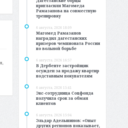
Дагестанские борцы
пригласили Магомеда
Рамазанова на совместную
тренировку
6 августа, 2026 18:09
Магомед Рамазанов
наградил дагестанских
призеров чемпионата России
по вольной борьбе
6 августа, 2026 16:57
л,
В Дербенте застройщик
осужден за продажу квартир
подставным покупателям
6 августа, 2026 15:41
Экс-сотрудница Соцфонда
получила срок за обман
клиентов
6 августа, 2026 15:04
Эльдар Адельшинов: «Опыт
других регионов показывает,