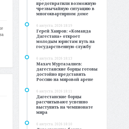
предотвратили возможную
чрезвычайную ситуацию в
многоквартирном доме
6 августа, 2026 18:19
ке
Герей Хаиров: «Команда
ва
Дагестана» откроет
молодым юристам путь на
государственную службу
6 августа, 2026 18:13
Махач Муртазалиев:
дагестанские борцы готовы
достойно представить
Россию на мировой арене
6 августа, 2026 18:11
Дагестанские борцы
рассчитывают успешно
выступить на чемпионате
мира
6 августа, 2026 18:10