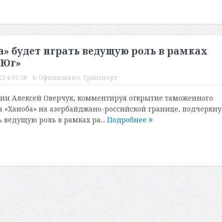
а» будет играть ведущую роль в рамках
-Юг»
3 в 01:36
в:
Официально
,
Транспорт
ии Алексей Оверчук, комментируя открытие таможенного
а «Ханоба» на азербайджано-российской границе, подчеркну
ь ведущую роль в рамках ра...
Подробнее