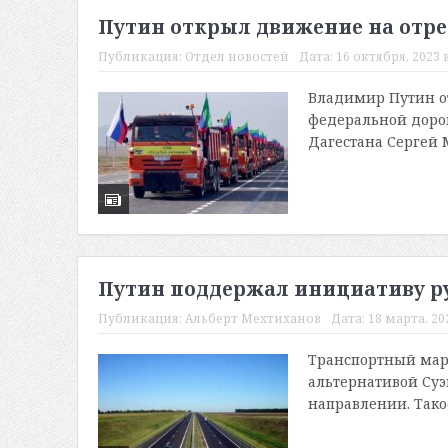
Путин открыл движение на отре
Публикация:
Отдел новостей
Дата:
16 октября, 2023 в
Владимир Путин о
федеральной дорог
Дагестана Сергей 
Путин поддержал инициативу ру
Публикация:
Альберт Мехтиханов
Дата:
18 марта, 202
Транспортный марш
альтернативой Суэ
направлении. Тако