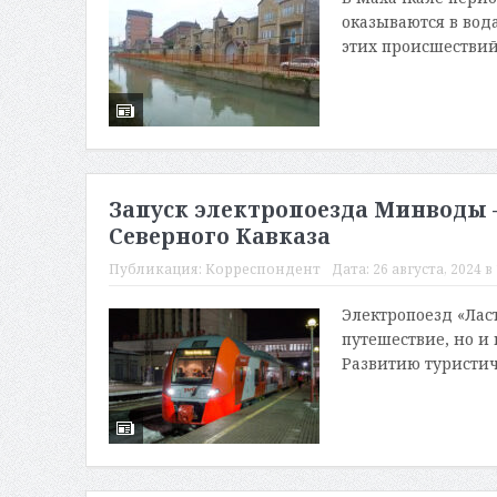
оказываются в вод
этих происшествий
Запуск электропоезда Минводы 
Северного Кавказа
Публикация:
Корреспондент
Дата:
26 августа, 2024 в 
Электропоезд «Лас
путешествие, но и
Развитию туристич