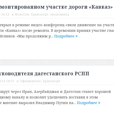
монтированном участке дороги «Кавказ»
 16:13
в:
Новости
,
Транспорт
,
Экономика
ткрыл в режиме видео-конференц-связи движение на участ
и «Кавказ» после ремонта. В церемонии принял участие гла
Меликов. «Мы продолжим р...
Подробнее
ководителя дагестанского РСПП
3 в 18:53
в:
Официально
,
Транспорт
рут через Иран, Азербайджан и Дагестан станет хорошей
цкому каналу и позволит удешевить поставки в этом
е мнение выразил Владимир Путин на...
Подробнее