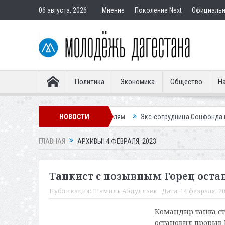
06 августа, 2026
Мнение
Поколение Next
Официаль
Политика
Экономика
Общество
На
 подставным покупателям
НОВОСТИ
Экс-сотрудница Соцфонда получила срок з
ГЛАВНАЯ
АРХИВЫ14 ФЕВРАЛЯ, 2023
Танкист с позывным Горец оста
Публикация:
Шамиль Абдуллаев
Дата:
14 февраля, 20
Командир танка с
остановил прорыв 