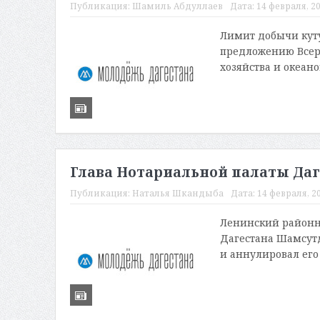
Публикация:
Шамиль Абдуллаев
Дата:
14 февраля, 20
Лимит добычи куту
предложению Всеро
хозяйства и океано
Глава Нотариальной палаты Даг
Публикация:
Наталья Шкандыба
Дата:
14 февраля, 20
Ленинский районн
Дагестана Шамсут
и аннулировал его