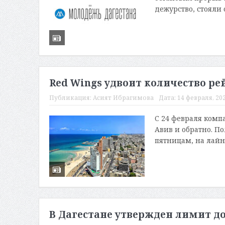
дежурство, стояли 
Red Wings удвоит количество ре
Публикация:
Асият Ибрагимова
Дата:
14 февраля, 202
С 24 февраля комп
Авив и обратно. П
пятницам, на лайне
В Дагестане утвержден лимит до