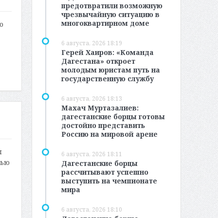
предотвратили возможную
чрезвычайную ситуацию в
многоквартирном доме
о
6 августа, 2026 18:19
Герей Хаиров: «Команда
Дагестана» откроет
молодым юристам путь на
государственную службу
6 августа, 2026 18:13
Махач Муртазалиев:
дагестанские борцы готовы
достойно представить
Россию на мировой арене
ы
6 августа, 2026 18:11
тью
Дагестанские борцы
рассчитывают успешно
выступить на чемпионате
мира
6 августа, 2026 18:10