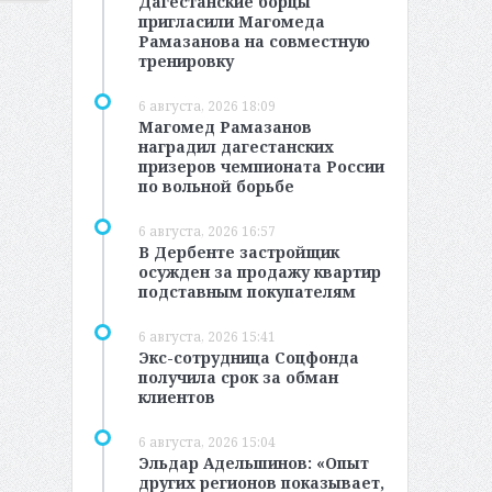
Дагестанские борцы
пригласили Магомеда
Рамазанова на совместную
тренировку
6 августа, 2026 18:09
Магомед Рамазанов
наградил дагестанских
призеров чемпионата России
по вольной борьбе
6 августа, 2026 16:57
В Дербенте застройщик
осужден за продажу квартир
подставным покупателям
6 августа, 2026 15:41
Экс-сотрудница Соцфонда
получила срок за обман
клиентов
6 августа, 2026 15:04
Эльдар Адельшинов: «Опыт
других регионов показывает,