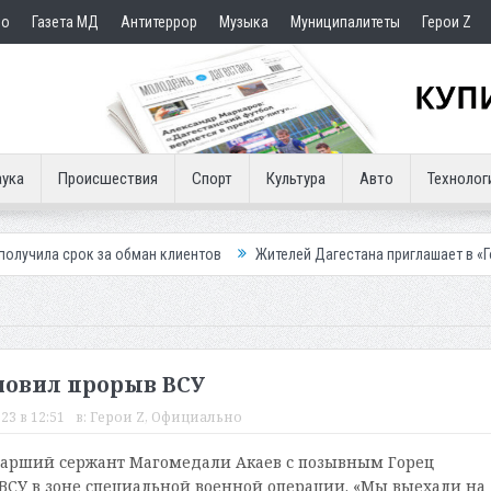
но
Газета МД
Антитеррор
Музыка
Муниципалитеты
Герои Z
ука
Происшествия
Спорт
Культура
Авто
Технолог
а обман клиентов
Жителей Дагестана приглашает в «Госуслуги Дом»
новил прорыв ВСУ
23 в 12:51
в:
Герои Z
,
Официально
тарший сержант Магомедали Акаев с позывным Горец
ВСУ в зоне специальной военной операции. «Мы выехали на