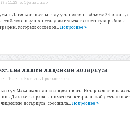
23 в 11:23
в:
Официально
ма в Дагестане в этом году установлен в объеме 34 тонны, п
ссийского научно-исследовательского института рыбного
графии, который обследов...
Подробнее
естана лишен лицензии нотариуса
23 в 10:59
в:
Новости
,
Происшествия
ый суд Махачкалы лишил президента Нотариальной палат
дина Джалаева права заниматься нотариальной деятельнос
 лицензию нотариуса, сообщила...
Подробнее