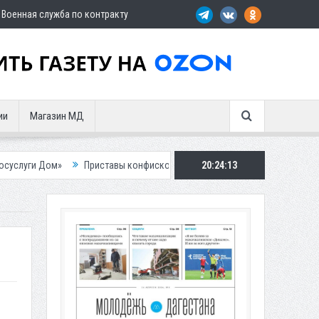
Военная служба по контракту
ии
Магазин МД
Приставы конфисковали двух бурых медведей у жителя Дагестана
20:24:15