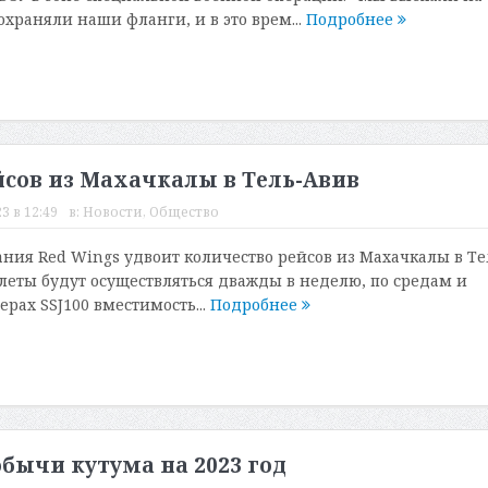
охраняли наши фланги, и в это врем...
Подробнее
йсов из Махачкалы в Тель-Авив
3 в 12:49
в:
Новости
,
Общество
ания Red Wings удвоит количество рейсов из Махачкалы в Те
олеты будут осуществляться дважды в неделю, по средам и
рах SSJ100 вместимость...
Подробнее
бычи кутума на 2023 год