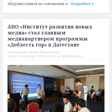
Абдулмуслимов на совещании п...
Подробнее
АНО «Институт развития новых
медиа» стал главным
медиапартнером программы
«Доблесть гор» в Дагестане
Публикация:
Асият Ибрагимова
Дата:
17 сентября, 2025 в 16:18
в:
Официально