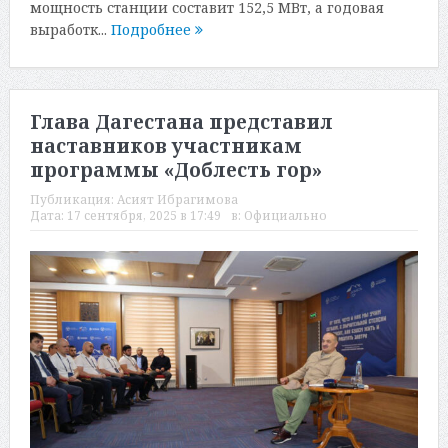
мощность станции составит 152,5 МВт, а годовая
выработк...
Подробнее
Глава Дагестана представил
наставников участникам
программы «Доблесть гор»
Публикация:
Асият Ибрагимова
Дата:
17 сентября, 2025 в 17:49
в:
Официально