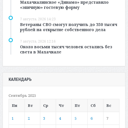
Махачкалинское «Динамо» представило
«эпичную» гостевую форму
7 августа, 2026 14:23
Ветераны СВО смогут получить до 350 тысяч
рублей на открытие собственного дела
7 августа, 2026 12:16
Около восьми тысяч человек остались без
света в Махачкале
КАЛЕНДАРЬ
Сентябрь 2025
Пн
Вт
Ср
Чт
Пт
Сб
Вс
1
2
3
4
5
6
7