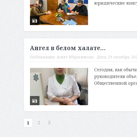
юридические консу
Ангел в белом халате…
Публикация:
Асият Ибрагимова
Дата:
29 октября, 202
Сегодня, как обыч
руководителя объе
Общественной орган
2
3
1