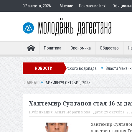
07 августа, 2026
Мнение
Поколение Next
Официаль
Политика
Экономика
Общество
На
стве гостиницы у Ханагского водопада
НОВОСТИ
Власти Махачкалы планирует 
ГЛАВНАЯ
АРХИВЫ29 ОКТЯБРЯ, 2025
Хантемир Султанов стал 16-м да
Публикация:
Асият Ибрагимова
Дата:
29 октября, 202
Хантемир Султанов
удостоен звания Г