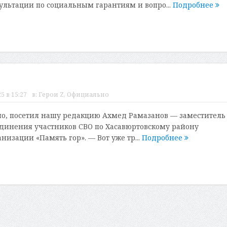
льтации по социальным гарантиям и вопро...
Подробнее
5 в 15:27
в:
Герои Z
,
Официально
но, посетил нашу редакцию Ахмед Рамазанов — заместитель
динения участников СВО по Хасавюртовскому району
изации «Память гор». — Вот уже тр...
Подробнее