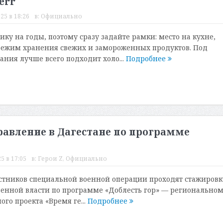
err
25 в 18:26
в:
Официально
ку на годы, поэтому сразу задайте рамки: место на кухне,
режим хранения свежих и замороженных продуктов. Под
ания лучше всего подходит холо...
Подробнее
равление в Дагестане по программе
5 в 17:05
в:
Герои Z
,
Официально
астников специальной военной операции проходят стажировк
венной власти по программе «Доблесть гор» — регионально
го проекта «Время ге...
Подробнее