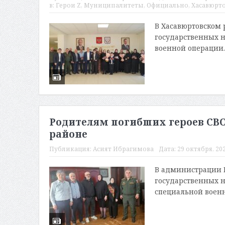
в:
Герои Z
,
Муниципалитеты
,
Официально
,
Хасавюрт
В Хасавюртовском 
государственных 
военной операции.
Родителям погибших героев СВО
районе
Публикация:
Асият Ибрагимова
Дата:
29 октября, 202
В администрации Г
государственных 
специальной военн