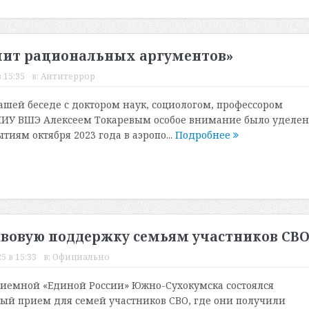
шит рациональных аргументов»
 15:35
в:
Антитеррор
нашей беседе с доктором наук, социологом, профессором
НИУ ВШЭ Алексеем Токаревым особое внимание было уделен
иям октября 2023 года в аэропо...
Подробнее
авовую поддержку семьям участников СВ
5 в 15:33
в:
Официально
иемной «Единой России» Южно-Сухокумска состоялся
ый прием для семей участников СВО, где они получили