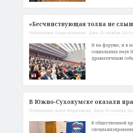
«Бесчинствующая толпа не слы
Публикация:
Отдел новостей
Дата:
29 октября, 2025 в
И на форуме, и в 
социальных наук 
драматичным событ
В Южно-Сухокумске оказали пр
Публикация:
Асият Ибрагимова
Дата:
29 октября, 202
В общественной пр
специализированн