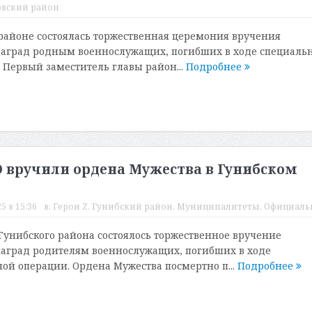
овский район
районе состоялась торжественная церемония вручения
наград родным военнослужащих, погибших в ходе специаль
 Первый заместитель главы район...
Подробнее
 вручили ордена Мужества в Гунибском
5 в 15:36
в:
Герои Z
,
Гунибский район
,
Муниципалитеты
,
Официаль
унибского района состоялось торжественное вручение
наград родителям военнослужащих, погибших в ходе
ой операции. Ордена Мужества посмертно п...
Подробнее