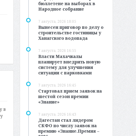
бюллетене на выборах в
Народное собрание
7 августа, 2026 18:05
Вынесен приговор по делу о
строительстве гостиницы у
Ханагского водопада
7 августа, 2026 16:55
Власти Махачкалы
планирует внедрить новую
систему для улучшения
ситуации с парковками
7 августа, 2026 16:45
Стартовал прием заявок на
шестой сезон премии
«Знание»
у в
7 августа, 2026 16:43
му
Дагестан стал лидером
СКФО по числу заявок на
премию «Знание.Премия –