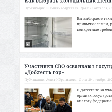
Как выбрать холодильник Liebh
Публикация:
Шамиль Абдуллаев
Дата:
29 октября, 20
Вы выбираете техни
привычки семьи, 
конкретные требов
Участники СВО осваивают госуп
«Доблесть гор»
Публикация:
Асият Ибрагимова
Дата:
29 октября, 202
В Дагестане 38 уч
органах государст
аналогу федерально