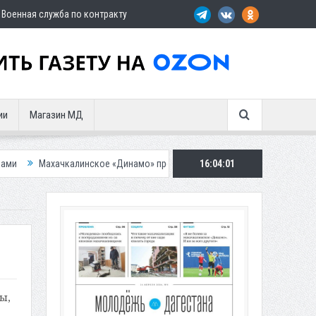
Военная служба по контракту
ии
Магазин МД
калинское «Динамо» представило «эпичную» гостевую форму
16:04:03
Около 
ы,