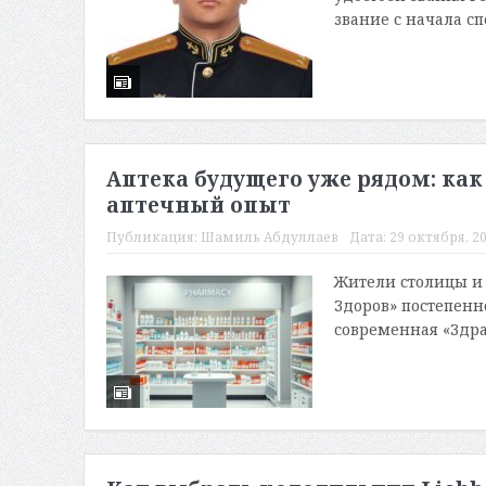
звание с начала сп
Аптека будущего уже рядом: ка
аптечный опыт
Публикация:
Шамиль Абдуллаев
Дата:
29 октября, 20
Жители столицы и 
Здоров» постепенн
современная «Здрав