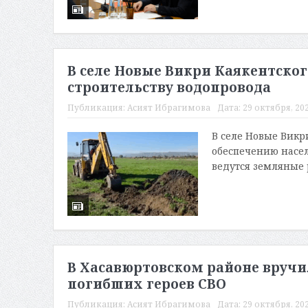
В селе Новые Викри Каякентског
строительству водопровода
Публикация:
Асият Ибрагимова
Дата:
29 октября, 202
В селе Новые Викр
обеспечению насел
ведутся земляные р
В Хасавюртовском районе вруч
погибших героев СВО
Публикация:
Асият Ибрагимова
Дата:
29 октября, 202