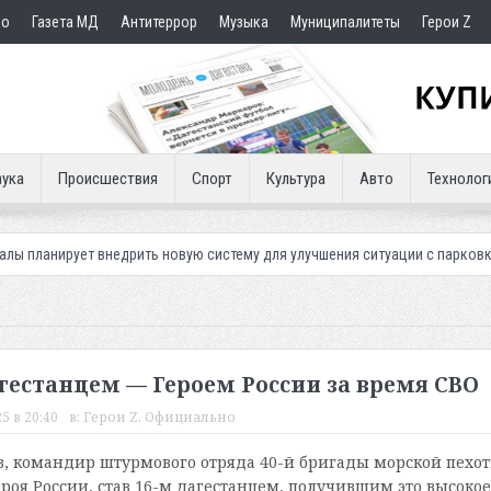
но
Газета МД
Антитеррор
Музыка
Муниципалитеты
Герои Z
ука
Происшествия
Спорт
Культура
Авто
Технолог
внедрить новую систему для улучшения ситуации с парковками
Махач
гестанцем — Героем России за время СВО
5 в 20:40
в:
Герои Z
,
Официально
, командир штурмового отряда 40-й бригады морской пехот
ероя России, став 16-м дагестанцем, получившим это высокое