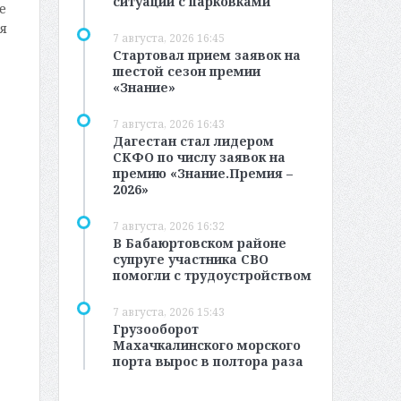
ситуации с парковками
е
я
7 августа, 2026 16:45
Стартовал прием заявок на
шестой сезон премии
«Знание»
7 августа, 2026 16:43
Дагестан стал лидером
СКФО по числу заявок на
премию «Знание.Премия –
2026»
7 августа, 2026 16:32
В Бабаюртовском районе
супруге участника СВО
помогли с трудоустройством
7 августа, 2026 15:43
Грузооборот
Махачкалинского морского
порта вырос в полтора раза