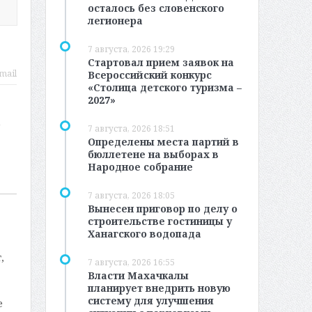
осталось без словенского
легионера
7 августа, 2026 19:29
Стартовал прием заявок на
mail
Всероссийский конкурс
«Столица детского туризма –
2027»
а
7 августа, 2026 18:51
Определены места партий в
бюллетене на выборах в
Народное собрание
7 августа, 2026 18:05
Вынесен приговор по делу о
строительстве гостиницы у
Ханагского водопада
,
7 августа, 2026 16:55
Власти Махачкалы
планирует внедрить новую
систему для улучшения
е