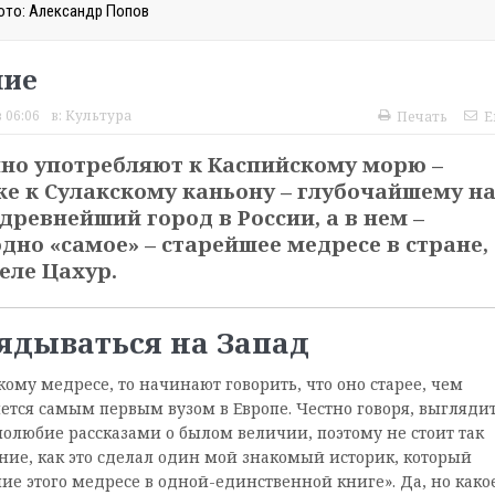
ото: Александр Попов
шие
 06:06
в:
Культура
Печать
E
чно употребляют к Каспийскому морю –
же к Сулакскому каньону – глубочайшему н
 древнейший город в России, а в нем –
дно «самое» – старейшее медресе в стране,
еле Цахур.
ядываться на Запад
кому медресе, то начинают говорить, что оно старее, чем
яется самым первым вузом в Европе. Честно говоря, выглядит
олюбие рассказами о былом величии, поэтому не стоит так
ние, как это сделал один мой знакомый историк, который
ие этого медресе в одной-единственной книге». Да, но како