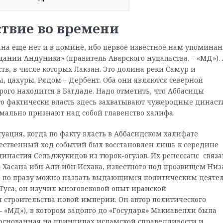
твие во времени
ана еще нет и в помине, ибо первое известное нам упомина
ещании Андуника» (правитель Аварского нуцальства. – «МД»). 
тв, в числе которых Лакзан. Это долина реки Самур и
, цахуры. Рядом – Дербент. Оба они являются северной
рого находится в Багдаде. Надо отметить, что Аббасиды
то фактически власть здесь захватывают чужеродные династ
ально признают над собой главенство халифа.
туация, когда по факту власть в Аббасидском халифате
ественный ход событий был восстановлен лишь к середине
династия Сельджукидов из тюрок-огузов. Их ренессанс связа
Хасана ибн Али ибн Исхака, известного под прозвищем Ни
Его по праву можно назвать выдающимся политическим деяте
 Туса, он изучил многовековой опыт иранской
ля строительства новой империи. Он автор политического
– «МД»), в котором задолго до «Государя» Макиавелли была
 основанная на принципах исламской справедливости и