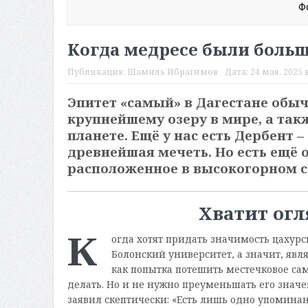
Ф
Когда медресе были боль
Публикация:
Шамиль Ибрагимов
Дата:
24 мая, 2025 в
Эпитет «самый» в Дагестане обы
крупнейшему озеру в мире, а так
планете. Ещё у нас есть Дербент –
древнейшая мечеть. Но есть ещё о
расположенное в высокогорном с
Хватит огл
К
огда хотят придать значимость цахурс
Болонский университет, а значит, явл
как попытка потешить местечковое сам
делать. Но и не нужно преуменьшать его значе
заявил скептически: «Есть лишь одно упоминан