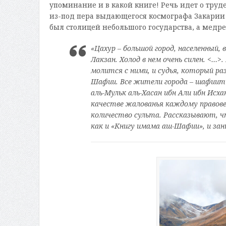
упоминание и в какой книге! Речь идет о труд
из-под пера выдающегося космографа Закарии 
был столицей небольшого государства, а медр
«Цахур – большой город, населенный,
Лакзан. Холод в нем очень силен. <…>
молится с ними, и судья, который р
Шафии. Все жители города – шафииты
аль-Мульк аль-Хасан ибн Али ибн Исха
качестве жалованья каждому правовед
количество сульта. Рассказывают, чт
как и «Книгу имама аш-Шафии», и за