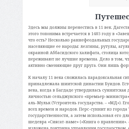
Путешес
Здесь мы должны перенестись в 11 век. Дагест
этого топонима встречается в 1485 году в «Зав
что есть? Несколько раннефеодальных государс
населяющие ее народы: лезгины, рутулы, агулы
окраиной Аббасидского халифата, столица кото
переживают не лучшие времена. Дело в том, ч
активно сменяющие друг друга. Они лишь форм
К началу 11 века сложилась парадоксальная си
принадлежала шиитской династии Буидов. Ест
века, когда в Багдаде утвердилась суннитская 
личностью сельджукского «премьер-министра» 
аль-Мульк (Устроитель государства. – «МД»). 
всех времен и народов. Перс-суннит из города
государственности, а затем использовал его д
шедевра «Сиясат-наме» («Книга о правлении». 
изложена доктрина управления государством,