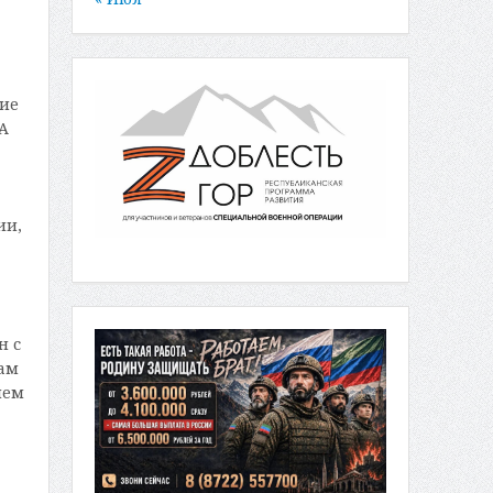
ние
А
ии,
н с
зам
лем