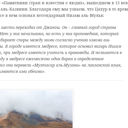
е «Памятники стран и известия о людях», вышедшем в 13 век
аль-Казвини. Благодаря ему мы узнаем, что Цахур в то врем
есе в нем основал легендарный Низам аль-Мульк:
 в шести переходах от Джанзы. Он – главный город страны
. Нет у них начальника, но есть у них проповедник, который
азбирает споры между ними согласно учению имама аш-
. В городе имеется медресе, которое основал визирь Низам
к, при медресе имеется учитель и правоведы. И полагается в
у в медресе ежемесячно один баран и определенное
о они перевели «Мухтасар аль-Музани» на лакзанский язык,
нимаются ими обеими».