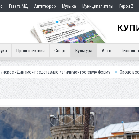
но
Газета МД
Антитеррор
Музыка
Муниципалитеты
Герои Z
ука
Происшествия
Спорт
Культура
Авто
Технолог
редставило «эпичную» гостевую форму
Около восьми тысяч человек 