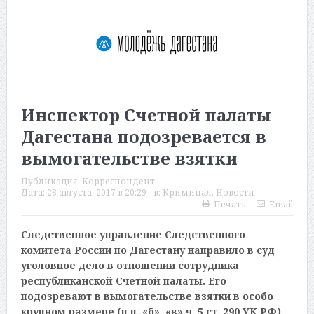
Инспектор Счетной палаты
Дагестана подозревается в
вымогательстве взятки
Публикация:
Корреспондент
Дата:
28 августа, 2017 в 20:29
в:
Криминал
,
Новости
Печать
Email
Следственное управление Следственного
комитета России по Дагестану направило в суд
уголовное дело в отношении сотрудника
республиканской Счетной палаты. Его
подозревают в вымогательстве взятки в особо
крупном размере (п.п. «б», «в» ч. 5 ст. 290 УК РФ).