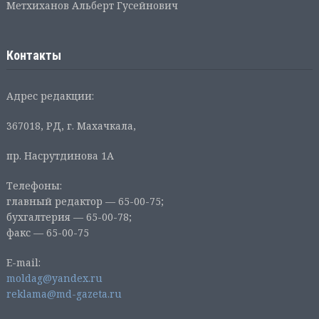
Метхиханов Альберт Гусейнович
Контакты
Адрес редакции:
367018, РД, г. Махачкала,
пр. Насрутдинова 1А
Телефоны:
главный редактор — 65-00-75;
бухгалтерия — 65-00-78;
факс — 65-00-75
E-mail:
moldag@yandex.ru
reklama@md-gazeta.ru