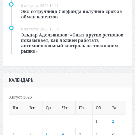
6 августа, 2026 15:41
Экс-сотрудница Соцфонда получила срок за
обман клиентов
6 августа, 2026 15:04
Эльдар Адельшинов: «Опыт других регионов
показывает, как должен работать
антимонопольный контроль на топливном
рынке»
КАЛЕНДАРЬ
Август 2026
Пн
Вт
Ср
Чт
Пт
Сб
Вс
1
2
3
4
5
6
7
8
9