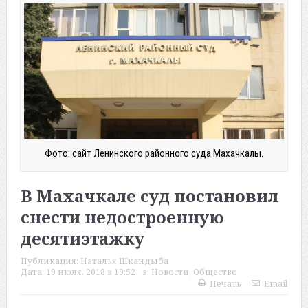
Фото: сайт Ленинского районного суда Махачкалы.
В Махачкале суд постановил
снести недостроенную
десятиэтажку
Публикация:
Наталья Шкандыба
Дата:
19 июля, 2018 в 19:52
в:
Новости
,
Общество
Печать
Email