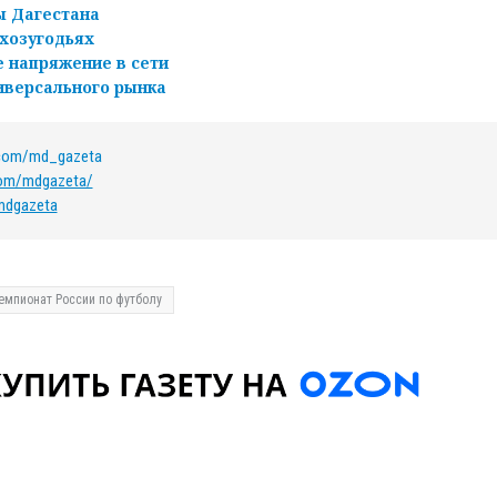
ы Дагестана
ьхозугодьях
е напряжение в сети
иверсального рынка
.com/md_gazeta
com/mdgazeta/
/mdgazeta
емпионат России по футболу