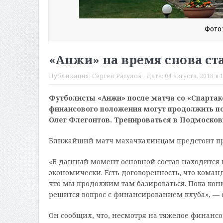
Фото:
«Анжи» на время снова с
Публикация:
Сергей Расулов
Дата:
04 августа, 2018 в 
Футболисты «Анжи» после матча со «Спартако
финансового положения могут продолжить по
Олег Флегонтов. Тренироваться в Подмосковь
Ближайший матч махачкалинцам предстоит пров
«В данный момент основной состав находится в
экономически. Есть договоренность, что команд
что мы продолжим там базироваться. Пока конкр
решится вопрос с финансированием клуба», — 
Он сообщил, что, несмотря на тяжелое финанс