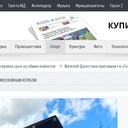
но
Газета МД
Антитеррор
Музыка
Муниципалитеты
Герои Z
ука
Происшествия
Спорт
Культура
Авто
Технолог
ан клиентов
Жителей Дагестана приглашает в «Госуслуги Дом»
П
ОДМОСКОВНЫМ КЛУБОМ