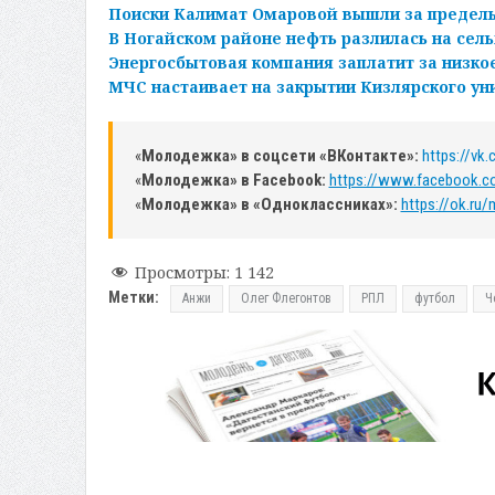
Поиски Калимат Омаровой вышли за предел
В Ногайском районе нефть разлилась на сел
Энергосбытовая компания заплатит за низко
МЧС настаивает на закрытии Кизлярского ун
«
Молодежка» в соцсети «ВКонтакте»:
https://vk
«
Молодежка» в Facebook:
https://www.facebook.
«
Молодежка» в «Одноклассниках»:
https://ok.ru
Просмотры:
1 142
Метки:
Анжи
Олег Флегонтов
РПЛ
футбол
Ч