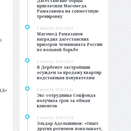
Дагестанские борцы
пригласили Магомеда
Рамазанова на совместную
тренировку
6 августа, 2026 18:09
Магомед Рамазанов
наградил дагестанских
о
призеров чемпионата России
по вольной борьбе
6 августа, 2026 16:57
В Дербенте застройщик
осужден за продажу квартир
подставным покупателям
6 августа, 2026 15:41
МД»
Экс-сотрудница Соцфонда
получила срок за обман
клиентов
6 августа, 2026 15:04
Эльдар Адельшинов: «Опыт
других регионов показывает,