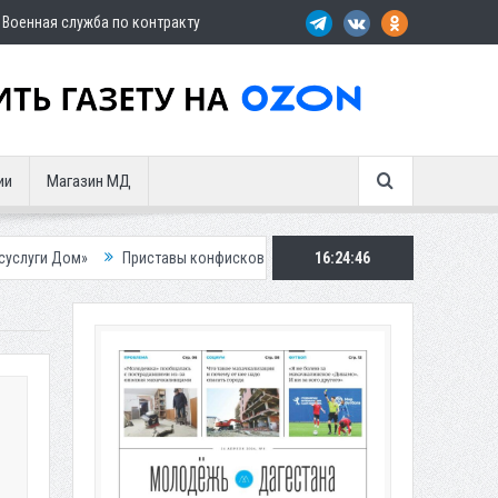
Военная служба по контракту
ии
Магазин МД
риставы конфисковали двух бурых медведей у жителя Дагестана
16:24:48
Росп