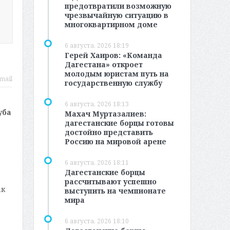
предотвратили возможную
чрезвычайную ситуацию в
многоквартирном доме
6 августа, 2026 18:19
Герей Хаиров: «Команда
Дагестана» откроет
молодым юристам путь на
mail
государственную службу
6 августа, 2026 18:13
уба
Махач Муртазалиев:
дагестанские борцы готовы
достойно представить
Россию на мировой арене
6 августа, 2026 18:11
Дагестанские борцы
рассчитывают успешно
ак
выступить на чемпионате
мира
6 августа, 2026 18:10