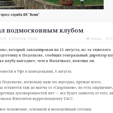
 пресс-служба ФК "Анжи".
тал подмосковным клубом
16:20
в:
Новости
,
Спорт
Печать
E
м», который запланирован на 11 августа, из-за тяжелого
дготовку в Подольске, сообщил генеральный директор кл
е клубу выгоднее, чем в Махачкале, пояснил он.
ести в Уфе в понедельник, 6 августа.
 Подольске, поскольку нам это выгодно, прежде всего,
а останется там до матча со «Спартаком», но есть ощущение,
етных договоренностей нет — все будет зависеть от того, к
сказал Флегонтов корреспонденту ТАСС.
овое положение, основной и молодежный составы