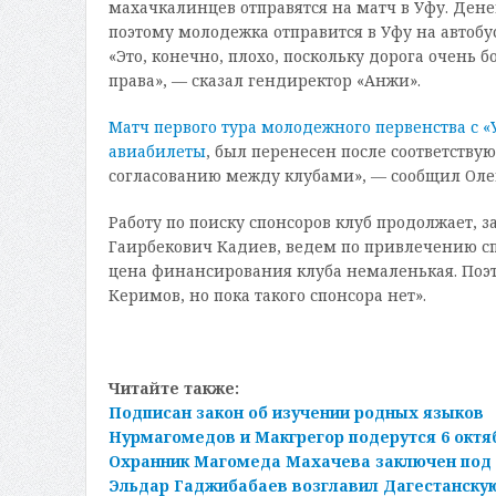
махачкалинцев отправятся на матч в Уфу. Дене
поэтому молодежка отправится в Уфу на автобус
«Это, конечно, плохо, поскольку дорога очень 
права», — сказал гендиректор «Анжи».
Матч первого тура молодежного первенства с 
авиабилеты
, был перенесен после соответству
согласованию между клубами», — сообщил Олег
Работу по поиску спонсоров клуб продолжает, 
Гаирбекович Кадиев, ведем по привлечению сп
цена финансирования клуба немаленькая. Поэ
Керимов, но пока такого спонсора нет».
Читайте также:
Подписан закон об изучении родных языков
Нурмагомедов и Макгрегор подерутся 6 октя
Охранник Магомеда Махачева заключен под
Эльдар Гаджибабаев возглавил Дагестанску