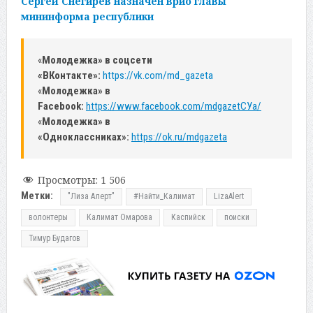
Сергей Снегирев назначен врио главы
мининформа республики
«
Молодежка» в соцсети
«ВКонтакте»:
https://vk.com/md_gazeta
«
Молодежка» в
Facebook:
https://www.facebook.com/mdgazetСУa/
«
Молодежка» в
«Одноклассниках»:
https://ok.ru/mdgazeta
Просмотры:
1 506
Метки:
"Лиза Алерт"
#Найти_Калимат
LizaAlert
волонтеры
Калимат Омарова
Каспийск
поиски
Тимур Будагов