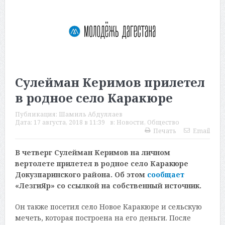
Сулейман Керимов прилетел
в родное село Каракюре
Публикация:
Шамиль Абдуллаев
Дата:
17 августа, 2018 в 11:39
в:
Новости
,
Общество
Печать
Email
В четверг Сулейман Керимов на личном
вертолете прилетел в родное село Каракюре
Докузпаринского района. Об этом
сообщает
«ЛезгиЯр» со ссылкой на собственный источник.
Он также посетил село Новое Каракюре и сельскую
мечеть, которая построена на его деньги. После