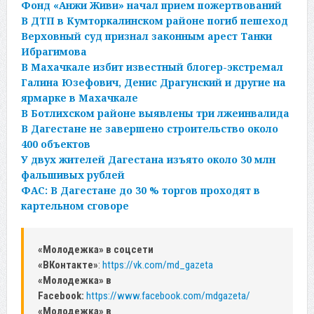
Фонд «Анжи Живи» начал прием пожертвований
В ДТП в Кумторкалинском районе погиб пешеход
Верховный суд признал законным арест Танки
Ибрагимова
В Махачкале избит известный блогер-экстремал
Галина Юзефович, Денис Драгунский и другие на
ярмарке в Махачкале
В Ботлихском районе выявлены три лжеинвалида
В Дагестане не завершено строительство около
400 объектов
У двух жителей Дагестана изъято около 30 млн
фальшивых рублей
ФАС: В Дагестане до 30 % торгов проходят в
картельном сговоре
«Молодежка» в соцсети
«ВКонтакте»
:
https://vk.com/md_gazeta
«Молодежка» в
Facebook:
https://www.facebook.com/mdgazeta/
«Молодежка» в