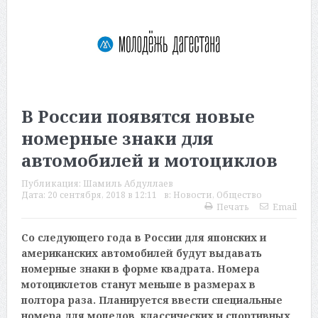
В России появятся новые
номерные знаки для
автомобилей и мотоциклов
Публикация:
Шамиль Абдуллаев
Дата:
20 сентября, 2018 в 12:11
в:
Новости
,
Общество
Печать
Email
Со следующего года в России для японских и
американских автомобилей будут выдавать
номерные знаки в форме квадрата. Номера
мотоциклетов станут меньше в размерах в
полтора раза. Планируется ввести специальные
номера для мопедов, классических и спортивных