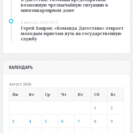
возможную чрезвычайную ситуацию в
многоквартирном доме
6 августа, 2026 18:19
Герей Хаиров: «Команда Дагестана» откроет
молодым юристам путь на государственную
службу
КАЛЕНДАРЬ
Август 2026
Пн
Вт
Ср
Чт
Пт
Сб
Вс
1
2
3
4
5
6
7
8
9