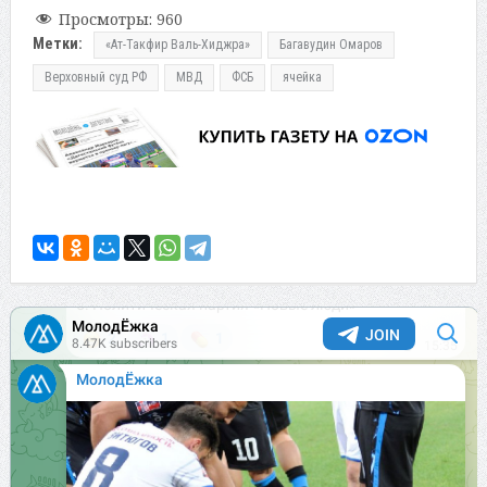
Просмотры:
960
Метки:
«Ат-Такфир Валь-Хиджра»
Багавудин Омаров
Верховный суд РФ
МВД
ФСБ
ячейка