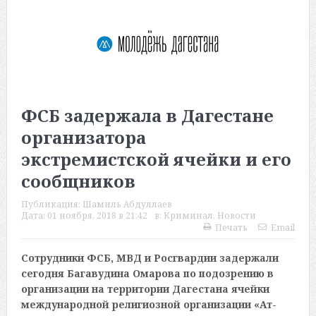
ФСБ задержала в Дагестане
организатора
экстремистской ячейки и его
сообщников
Публикация:
Шамиль Абдуллаев
Дата:
01 ноября, 2018 в 21:42
в:
Криминал
,
Новости
Печать
Email
Сотрудники ФСБ, МВД и Росгвардии задержали
сегодня Багавудина Омарова по подозрению в
организации на территории Дагестана ячейки
международной религиозной организации «Ат-