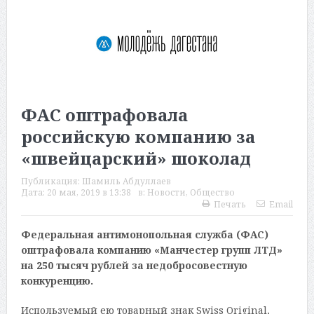
ФАС оштрафовала
российскую компанию за
«швейцарский» шоколад
Публикация:
Шамиль Абдуллаев
Дата:
20 мая, 2019 в 13:38
в:
Новости
,
Общество
Печать
Email
Федеральная антимонопольная служба (ФАС)
оштрафовала компанию «Манчестер групп ЛТД»
на 250 тысяч рублей за недобросовестную
конкуренцию.
Используемый ею товарный знак Swiss Original,