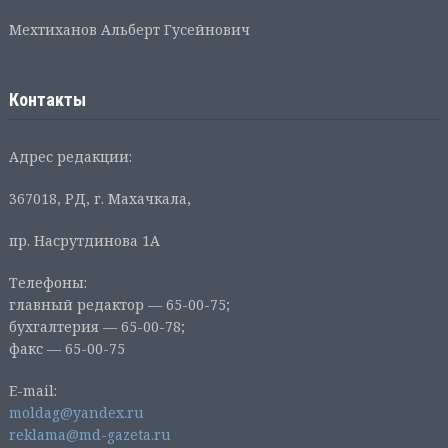
Мехтиханов Альберт Гусейнович
Контакты
Адрес редакции:
367018, РД, г. Махачкала,
пр. Насрутдинова 1А
Телефоны:
главный редактор — 65-00-75;
бухгалтерия — 65-00-78;
факс — 65-00-75
E-mail:
moldag@yandex.ru
reklama@md-gazeta.ru