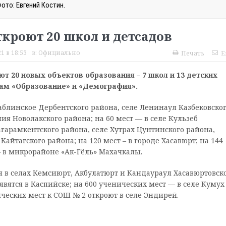
ото: Евгений Костин.
откроют 20 школ и детсадов
1 в 18:53
в:
Официально
Печать
E
оют 20 новых объектов образования – 7 школ и 13 детских
ам «Образование» и «Демография».
раблинское Дербентского района, селе Ленинаул Казбековско
шия Новолакского района; на 60 мест — в селе Кульзеб
гарамкентского района, селе Хутрах Цунтинского района,
Кайтагского района; на 120 мест – в городе Хасавюрт; на 144
 – в микрорайоне «Ак-Гёль» Махачкалы.
я в селах Кемсиюрт, Акбулатюрт и Кандаураул Хасавюртовск
явятся в Каспийске; на 600 ученических мест — в селе Кумух
ических мест к СОШ № 2 откроют в селе Эндирей.