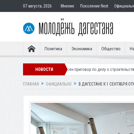
07 августа, 2026
Мнение
Поколение Next
Официаль
Политика
Экономика
Общество
На
ионера
Вынесен приговор по делу о строительстве гостиницы у Хана
НОВОСТИ
ГЛАВНАЯ
ОФИЦИАЛЬНО
В ДАГЕСТАНЕ К 1 СЕНТЯБРЯ О