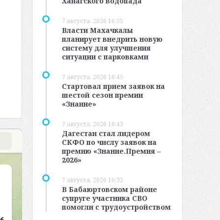
Ханагского водопада
7 августа, 2026 16:55
Власти Махачкалы
планирует внедрить новую
систему для улучшения
ситуации с парковками
7 августа, 2026 16:45
Стартовал прием заявок на
шестой сезон премии
«Знание»
7 августа, 2026 16:43
Дагестан стал лидером
СКФО по числу заявок на
премию «Знание.Премия –
2026»
7 августа, 2026 16:32
В Бабаюртовском районе
супруге участника СВО
помогли с трудоустройством