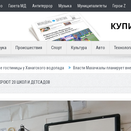
но
Газета МД
Антитеррор
Музыка
Муниципалитеты
Герои Z
ука
Происшествия
Спорт
Культура
Авто
Технолог
гского водопада
Власти Махачкалы планирует внедрить новую систем
ТКРОЮТ 20 ШКОЛ И ДЕТСАДОВ