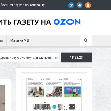
Военная служба по контракту
ии
Магазин МД
у для улучшения ситуации с парковками
Махачкалинское «Динамо» п
18:32:24