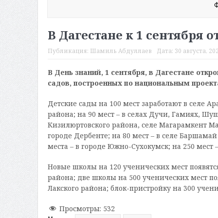
Ф
В Дагестане к 1 сентября 
Публикация:
Шамиль Абдуллаев
Дата:
30 августа, 202
В День знаний, 1 сентября, в Дагестане откр
садов, построенных по национальным проект
Детские сады на 100 мест заработают в селе А
района; на 90 мест – в селах Дучи, Гамиях, Шу
Кизилюртовского района, селе Магарамкент Ма
городе Дербенте; на 80 мест – в селе Баршамай 
места – в городе Южно-Сухокумск; на 250 мест
Новые школы на 120 ученических мест появятс
района; две школы на 500 ученических мест по
Лакского района; блок-пристройку на 300 учен
Просмотры:
532