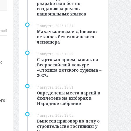
разработали бот по
созданию корпусов
национальных языков
7 августа, 2026 19:37
mail
Махачкалинское «Динамо»
осталось без словенского
легионера
7 августа, 2026 19:29
Стартовал прием заявок на
го
Всероссийский конкурс
«Столица детского туризма –
2027»
7 августа, 2026 18:51
Определены места партий в
бюллетене на выборах в
ого
Народное собрание
7 августа, 2026 18:05
Вынесен приговор по делу о
строительстве гостиницы у