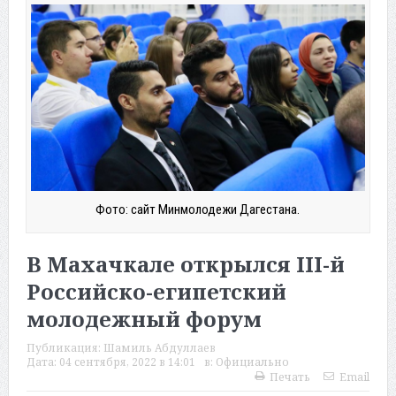
Фото: сайт Минмолодежи Дагестана.
В Махачкале открылся III-й
Российско-египетский
молодежный форум
Публикация:
Шамиль Абдуллаев
Дата:
04 сентября, 2022 в 14:01
в:
Официально
Печать
Email