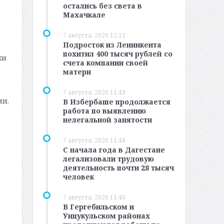
остались без света в
Махачкале
7 августа, 2026 12:12
Подросток из Ленинкента
похитил 400 тысяч рублей со
ки
счета компании своей
матери
7 августа, 2026 11:49
ии.
В Избербаше продолжается
работа по выявлению
нелегальной занятости
7 августа, 2026 11:48
С начала года в Дагестане
легализовали трудовую
деятельность почти 28 тысяч
человек
7 августа, 2026 11:40
В Гергебильском и
Унцукульском районах