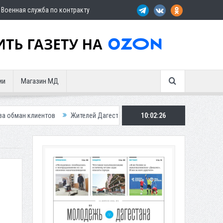
Военная служба по контракту
ии
Магазин МД
ов
Жителей Дагестана приглашает в «Госуслуги Дом»
10:02:28
Приставы ко