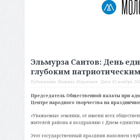
Эльмурза Саитов: День ед
глубоким патриотически
Публикация:
Шамиль Абдуллаев
Дата:
03 ноября, 202
Председатель Общественной палаты при адм
Центре народного творчества на праздничн
«Уважаемые земляки, от имени всех обществен
жителей района я поздравляю с Днем единства
Этот государственный праздник наполнен глуб