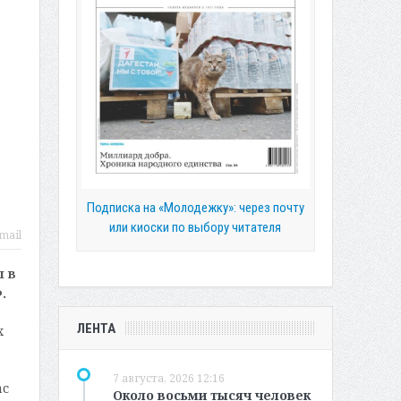
Подписка на «Молодежку»: через почту
или киоски по выбору читателя
mail
л в
.
ЛЕНТА
х
7 августа, 2026 12:16
ас
Около восьми тысяч человек