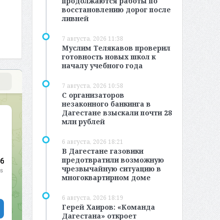
продолжаются работы по
восстановлению дорог после
ливней
7 августа, 2026 11:38
Муслим Телякавов проверил
готовность новых школ к
началу учебного года
7 августа, 2026 10:58
С организаторов
незаконного банкинга в
Дагестане взыскали почти 28
млн рублей
6 августа, 2026 18:21
В Дагестане газовики
предотвратили возможную
чрезвычайную ситуацию в
многоквартирном доме
6 августа, 2026 18:19
Герей Хаиров: «Команда
Дагестана» откроет