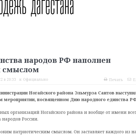
инства народов РФ наполнен
м смыслом
2 в 20:33
в:
Официально
Печать
E
инистрации Ногайского района Эльмурза Саитов выступи
ом мероприятии, посвященном Дню народного единства РФ
ных организаций Ногайского района и вообще от имени все
 народов России.
оким патриотическим смыслом. Он заставляет каждого из н