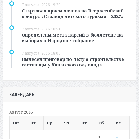
7 августа, 2026 19:29
Стартовал прием заявок на Всероссийский
конкурс «Столица детского туризма – 2027»
7 августа, 2026 18:51
Определены места партий в бюллетене на
выборах в Народное собрание
7 августа, 2026 18:05
Вынесен приговор по делу о строительстве
гостиницы у Ханагского водопада
КАЛЕНДАРЬ
Август 2026
Пн
Вт
Ср
Чт
Пт
Сб
Вс
1
2