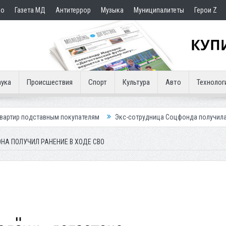
но
Газета МД
Антитеррор
Музыка
Муниципалитеты
Герои Z
ука
Происшествия
Спорт
Культура
Авто
Технолог
вным покупателям
Экс-сотрудница Соцфонда получила срок за обман
НА ПОЛУЧИЛ РАНЕНИЕ В ХОДЕ СВО