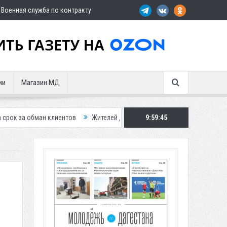
Военная служба по контракту
ии
Магазин МД
 клиентов
Жителей Дагестана приглашает в «Госуслуги Дом»
9:59:47
При