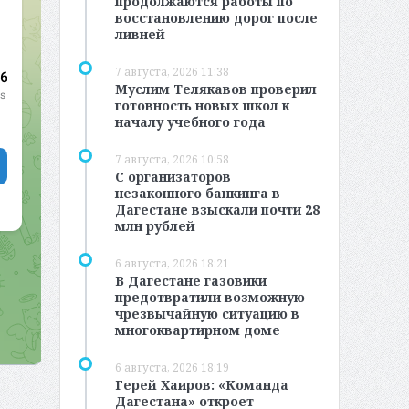
продолжаются работы по
восстановлению дорог после
ливней
7 августа, 2026 11:38
Муслим Телякавов проверил
готовность новых школ к
началу учебного года
7 августа, 2026 10:58
С организаторов
незаконного банкинга в
Дагестане взыскали почти 28
млн рублей
6 августа, 2026 18:21
В Дагестане газовики
предотвратили возможную
чрезвычайную ситуацию в
многоквартирном доме
6 августа, 2026 18:19
Герей Хаиров: «Команда
Дагестана» откроет