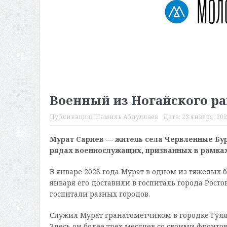
Военный из Ногайского ра
Публикация:
Шамиль Абдуллаев
Дата:
23 января, 202
Мурат Сариев — житель села Червленные Буру
рядах военнослужащих, призванных в рамках
В январе 2023 года Мурат в одном из тяжелых 
января его доставили в госпиталь города Рост
госпитали разных городов.
Служил Мурат гранатометчиком в городке Гуляй
Здесь он более трех месяцев со своими фронт