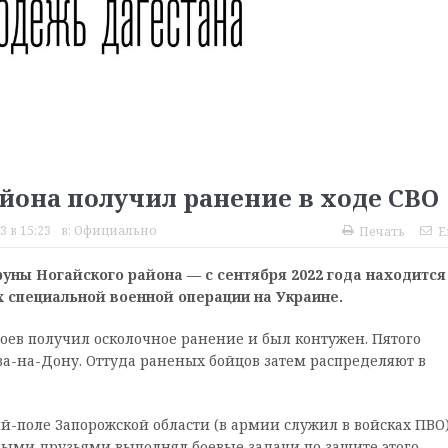
йона получил ранение в ходе СВО
3 в 15:23
в:
Официально
Печать
E
ны Ногайского района — с сентября 2022 года находится
 специальной военной операции на Украине.
боев получил осколочное ранение и был контужен. Пятого
ова-на-Дону. Оттуда раненых бойцов затем распределяют в
-поле Запорожской области (в армии служил в войсках ПВО)
овыми друзьями выполнял боевые задачи по защите этого