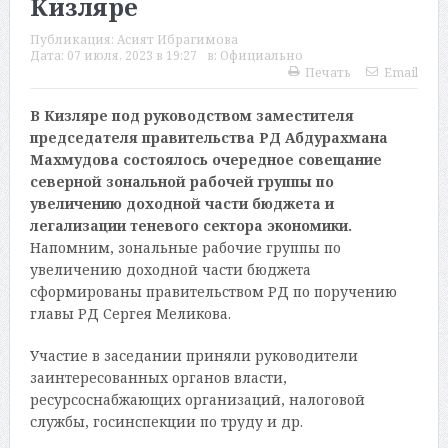
Кизляре
Публикация:
Асият Ибрагимова
Дата:
07 июля, 2023 в 19:27
в:
Официально
Печать
Email
В Кизляре под руководством заместителя
председателя правительства РД Абдурахмана
Махмудова состоялось очередное совещание
северной зональной рабочей группы по
увеличению доходной части бюджета и
легализации теневого сектора экономики.
Напомним, зональные рабочие группы по
увеличению доходной части бюджета
сформированы правительством РД по поручению
главы РД Сергея Меликова.
Участие в заседании приняли руководители
заинтересованных органов власти,
ресурсоснабжающих организаций, налоговой
службы, госинспекции по труду и др.