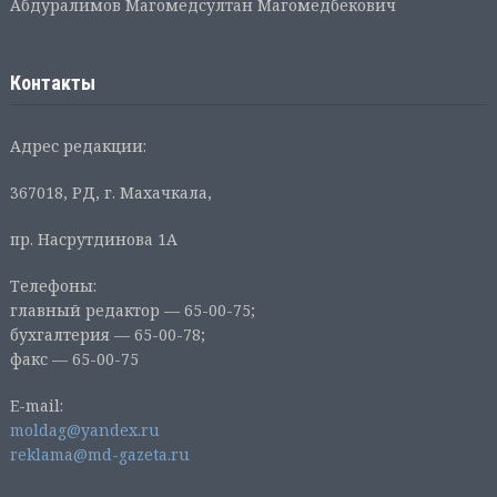
Абдуралимов Магомедсултан Магомедбекович
Контакты
Адрес редакции:
367018, РД, г. Махачкала,
пр. Насрутдинова 1А
Телефоны:
главный редактор — 65-00-75;
бухгалтерия — 65-00-78;
факс — 65-00-75
E-mail:
moldag@yandex.ru
reklama@md-gazeta.ru