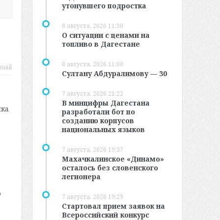
утонувшего подростка
8 августа, 2026 11:30
в
О ситуации с ценами на
топливо в Дагестане
8 августа, 2026 11:00
mail
Султану Абдуралимову — 30
7 августа, 2026 21:22
В минцифры Дагестана
ика
разработали бот по
созданию корпусов
национальных языков
7 августа, 2026 19:37
Махачкалинское «Динамо»
осталось без словенского
легионера
ю
7 августа, 2026 19:29
Стартовал прием заявок на
Всероссийский конкурс