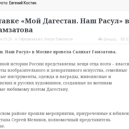
ото: Евгений Костин.
авке «Мой Дагестан. Наш Расул» 
амзатова
в 19:20
в:
Официально
,
Расул Гамзатов
Печать
E
н. Наш Расул»
в Москве провела Салихат Гамзатова.
ной истории России представлены: вещи отца поэта – класс
еты изобразительного и декоративного искусства, семейные
ные инструменты, одежда и награды, живописные и
анских и русских художников, созданные по мотивам
ые любимому поэтом Дагестану.
захском районе прошли мероприятия, приуроченные к юбиле
естана Сергей Меликов, полномочный представитель
ие.