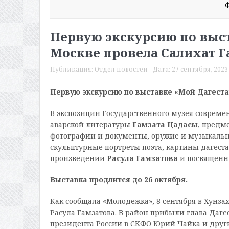
Ф
Первую экскурсию по выст
Москве провела Салихат Г
Публикация:
Отдел новостей
Дата:
27 сентября, 2023 
Первую экскурсию по
выставке «Мой Дагеста
В экспозиции Государственного музея современ
аварской литературы
Гамзата Цадасы
, предм
фотографии и документы, оружие и музыкаль
скульптурные портреты поэта, картины дагест
произведений
Расула Гамзатова
и посвященн
Выставка продлится до 26 октября.
Как сообщала «Молодежка», 8 сентября в Хун
Расула Гамзатова. В район прибыли глава Даг
президента России в СКФО Юрий Чайка и друг