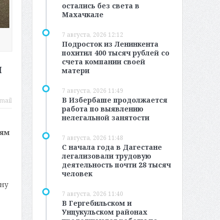
остались без света в
Махачкале
7 августа, 2026 12:12
Подросток из Ленинкента
похитил 400 тысяч рублей со
счета компании своей
м
матери
7 августа, 2026 11:49
В Избербаше продолжается
mail
работа по выявлению
нелегальной занятости
ьям
7 августа, 2026 11:48
С начала года в Дагестане
легализовали трудовую
деятельность почти 28 тысяч
человек
ну
7 августа, 2026 11:40
В Гергебильском и
Унцукульском районах