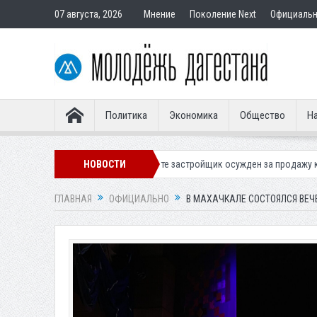
07 августа, 2026
Мнение
Поколение Next
Официаль
Политика
Экономика
Общество
На
кале
В Дербенте застройщик осужден за продажу квартир подставны
НОВОСТИ
ГЛАВНАЯ
ОФИЦИАЛЬНО
В МАХАЧКАЛЕ СОСТОЯЛСЯ ВЕ