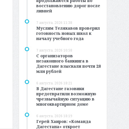
продолжаются работы по
восстановлению дорог после
ливней
7 августа, 2026 11:38
Муслим Телякавов проверил
готовность новых школ к
началу учебного года
7 августа, 2026 10:58
С организаторов
незаконного банкинга в
Дагестане взыскали почти 28
млн рублей
6 августа, 2026 18:21
В Дагестане газовики
предотвратили возможную
чрезвычайную ситуацию в
многоквартирном доме
6 августа, 2026 18:19
Герей Хаиров: «Команда
Дагестана» откроет