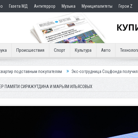
но
Газета МД
Антитеррор
Музыка
Муниципалитеты
Герои Z
ука
Происшествия
Спорт
Культура
Авто
Технолог
м покупателям
Экс-сотрудница Соцфонда получила срок за обман кл
ЧЕР ПАМЯТИ СИРАЖУТДИНА И МАРЬЯМ ИЛЬЯСОВЫХ