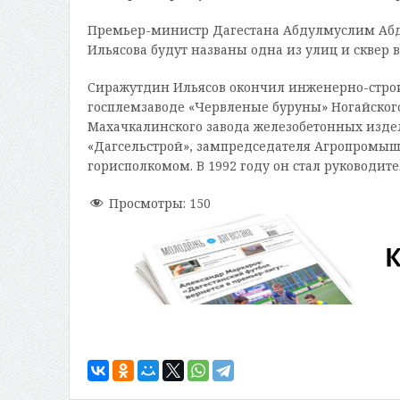
Премьер-министр Дагестана Абдулмуслим Абду
Ильясова будут названы одна из улиц и сквер в
Сиражутдин Ильясов окончил инженерно-строит
госплемзаводе «Червленые буруны» Ногайско
Махачкалинского завода железобетонных изд
«Дагсельстрой», зампредседателя Агропромыш
горисполкомом. В 1992 году он стал руководит
Просмотры:
150