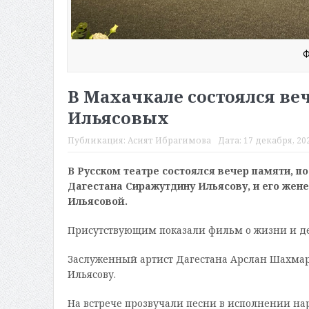
Ф
В Махачкале состоялся ве
Ильясовых
Публикация:
Асият Ибрагимова
Дата:
17 декабря, 202
В Русском театре состоялся вечер памяти, 
Дагестана Сиражутдину Ильясову, и его жен
Ильясовой.
Присутствующим показали фильм о жизни и де
Заслуженный артист Дагестана Арслан Шахма
Ильясову.
На встрече прозвучали песни в исполнении на