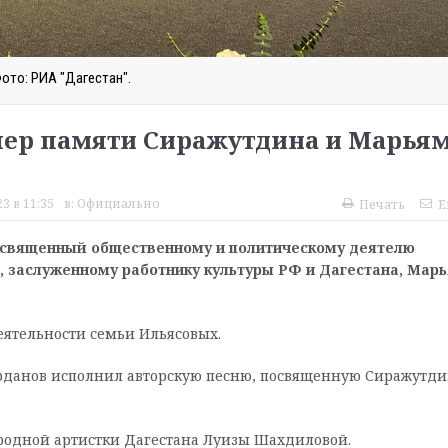
ото: РИА "Дагестан".
чер памяти Сиражутдина и Марья
3 в 11:35
в:
Официально
Печать
E
посвященный общественному и политическому деятелю
е, заслуженному работнику культуры РФ и Дагестана, Мар
ятельности семьи Ильясовых.
рданов исполнил авторскую песню, посвященную Сиражутди
родной артистки Дагестана Луизы Шахдиловой.