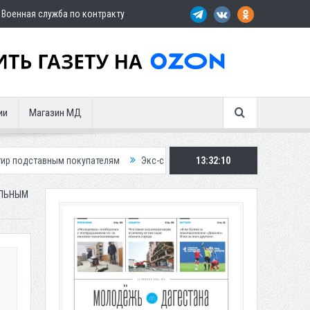
Военная служба по контракту
ии
Магазин МД
окупателям
Экс-сотрудница Соцфонда получила срок за обман клиен
13:32:12
АЛЬНЫМ