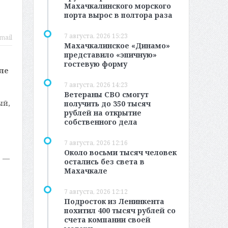
Махачкалинского морского
порта вырос в полтора раза
7 августа, 2026 15:23
mail
Махачкалинское «Динамо»
представило «эпичную»
гостевую форму
ле
7 августа, 2026 14:23
Ветераны СВО смогут
ый,
получить до 350 тысяч
рублей на открытие
собственного дела
7 августа, 2026 12:16
Около восьми тысяч человек
, —
остались без света в
Махачкале
7 августа, 2026 12:12
Подросток из Ленинкента
похитил 400 тысяч рублей со
счета компании своей