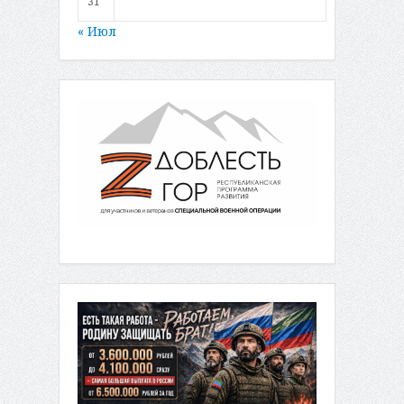
31
« Июл