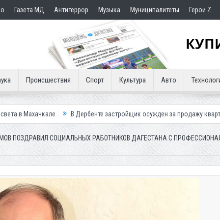
но
Газета МД
Антитеррор
Музыка
Муниципалитеты
Герои Z
ука
Происшествия
Спорт
Культура
Авто
Технолог
е
В Дербенте застройщик осужден за продажу квартир подставным п
ОВ ПОЗДРАВИЛ СОЦИАЛЬНЫХ РАБОТНИКОВ ДАГЕСТАНА С ПРОФЕССИОН