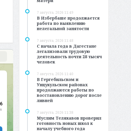
матери
7 августа, 2026 11:49
В Избербаше продолжается
работа по выявлению
нелегальной занятости
7 августа, 2026 11:48
С начала года в Дагестане
легализовали трудовую
деятельность почти 28 тысяч
человек
7 августа, 2026 11:40
В Гергебильском и
Унцукульском районах
продолжаются работы по
восстановлению дорог после
ливней
7 августа, 2026 11:38
Муслим Телякавов проверил
готовность новых школ к
началу учебного года