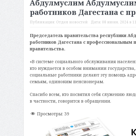
Абдулмуслим Абдулмусли
работников Дагестана с 
Публикация:
Отдел новостей
Дата:
08 июня, 2024 в 11
Председатель правительства республики Аб
работников Дагестана
с профессиональным п
правительства.
«В системе социального обслуживания населен
кто нуждается в особом внимании государства, 
социальные работники делают эту помощь адр
семьям, одиноким пенсионерам.
Спасибо всем, кто посвятил себя служению люд
в частности, говорится в обращении.
Просмотры:
39