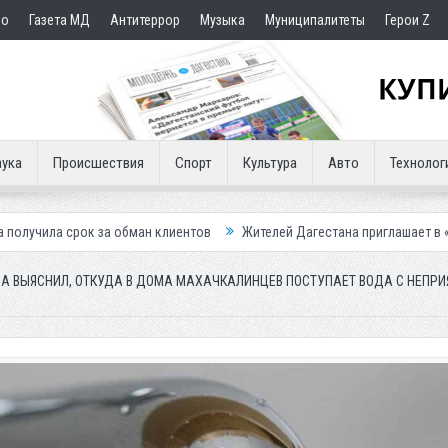
но
Газета МД
Антитеррор
Музыка
Муниципалитеты
Герои Z
ука
Происшествия
Спорт
Культура
Авто
Технолог
 за обман клиентов
Жителей Дагестана приглашает в «Госуслуги Дом
А ВЫЯСНИЛ, ОТКУДА В ДОМА МАХАЧКАЛИНЦЕВ ПОСТУПАЕТ ВОДА С НЕПР