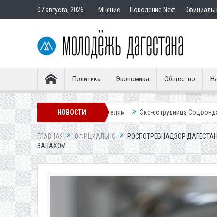
07 августа, 2026
Мнение
Поколение Next
Официаль
Политика
Экономика
Общество
На
ир подставным покупателям
НОВОСТИ
Экс-сотрудница Соцфонда получила срок
ГЛАВНАЯ
ОФИЦИАЛЬНО
РОСПОТРЕБНАДЗОР ДАГЕСТАН
ЗАПАХОМ