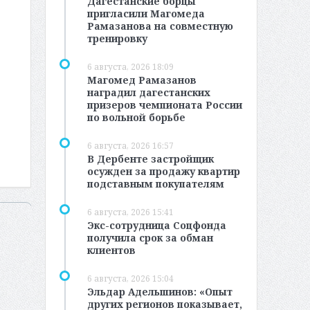
Дагестанские борцы
пригласили Магомеда
Рамазанова на совместную
тренировку
6 августа, 2026 18:09
Магомед Рамазанов
наградил дагестанских
призеров чемпионата России
по вольной борьбе
6 августа, 2026 16:57
В Дербенте застройщик
осужден за продажу квартир
подставным покупателям
6 августа, 2026 15:41
Экс-сотрудница Соцфонда
получила срок за обман
клиентов
6 августа, 2026 15:04
Эльдар Адельшинов: «Опыт
других регионов показывает,