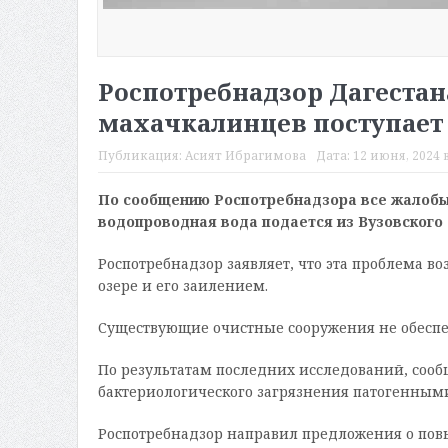
Роспотребнадзор Дагестан
махачкалинцев поступает
Публикация:
Асият Ибрагимова
Дата:
12 июня, 2024 в
По сообщению Роспотребнадзора все жалобы 
водопроводная вода подается из Вузовского 
Роспотребнадзор заявляет, что эта проблема во
озере и его заилением.
Существующие очистные сооружения не обеспе
По результатам последних исследований, сооб
бактериологического загрязнения патогенным
Роспотребнадзор направил предложения о по