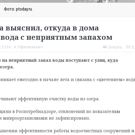
Фото: ptoday.ru.
а выяснил, откуда в дома
 вода с неприятным запахом
 15:14
в:
Официально
Печать
E
на неприятный запах воды поступают с улиц, куда
озера.
зникает ежегодно в начале лета и связана с «цветением» вод
чивают эффективную очистку воды из озера.
щили в Роспотребнадзоре, отклонений по показателям
и микроорганизмами не зафиксировано.
вышении эффективности работы водоочистных сооружений и