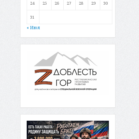
24
25
26
27
28
29
30
31
« Июл