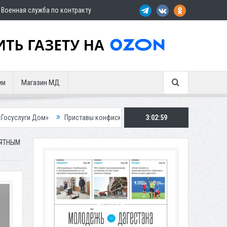
Военная служба по контракту
ии
Магазин МД
»
Приставы конфисковали двух бурых медведей у жителя Дагестана
3:03:00
ИЯТНЫМ