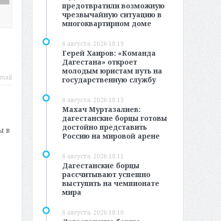
предотвратили возможную
чрезвычайную ситуацию в
многоквартирном доме
6 августа, 2026 18:19
Герей Хаиров: «Команда
Дагестана» откроет
молодым юристам путь на
mail
государственную службу
6 августа, 2026 18:13
Махач Муртазалиев:
дагестанские борцы готовы
достойно представить
ы в
Россию на мировой арене
6 августа, 2026 18:11
Дагестанские борцы
рассчитывают успешно
выступить на чемпионате
мира
6 августа, 2026 18:10