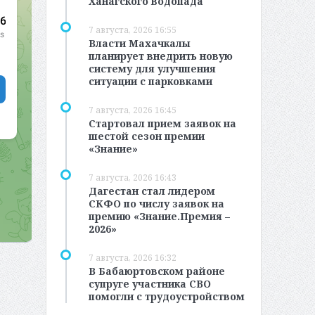
Ханагского водопада
7 августа, 2026 16:55
Власти Махачкалы
планирует внедрить новую
систему для улучшения
ситуации с парковками
7 августа, 2026 16:45
Стартовал прием заявок на
шестой сезон премии
«Знание»
7 августа, 2026 16:43
Дагестан стал лидером
СКФО по числу заявок на
премию «Знание.Премия –
2026»
7 августа, 2026 16:32
В Бабаюртовском районе
супруге участника СВО
помогли с трудоустройством