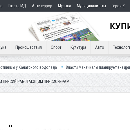
но
Газета МД
Антитеррор
Музыка
Муниципалитеты
Герои Z
ука
Происшествия
Спорт
Культура
Авто
Технолог
гского водопада
Власти Махачкалы планирует внедрить новую систем
ИИ ПЕНСИЙ РАБОТАЮЩИМ ПЕНСИОНЕРАМ