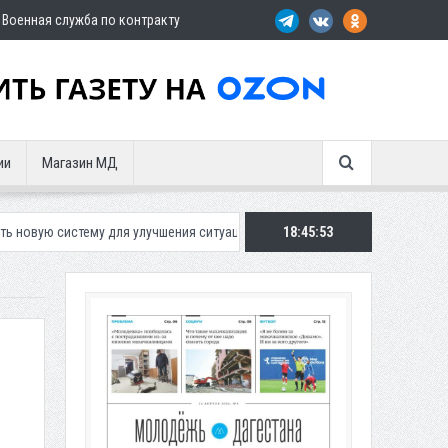
Военная служба по контракту
ии
Магазин МД
у для улучшения ситуации с парковками
Махачкалинское «Динамо» пр
18:45:55