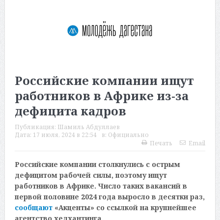
Российские компании ищут
работников в Африке из-за
дефицита кадров
Публикация:
Шамиль Абдуллаев
Дата:
17 июля, 2024 в 22:54
в:
Официально
Печать
Email
Российские компании столкнулись с острым
дефицитом рабочей силы, поэтому ищут
работников в Африке. Число таких вакансий в
первой половине 2024 года выросло в десятки раз,
сообщают
«Акценты» со ссылкой на крупнейшее
агентство хедхантинга.