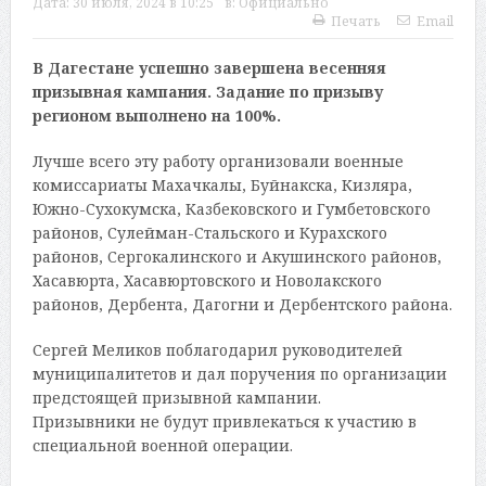
Дата:
30 июля, 2024 в 10:25
в:
Официально
Печать
Email
В Дагестане успешно завершена весенняя
призывная кампания. Задание по призыву
регионом выполнено на 100%.
Лучше всего эту работу организовали военные
комиссариаты Махачкалы, Буйнакска, Кизляра,
Южно-Сухокумска, Казбековского и Гумбетовского
районов, Сулейман-Стальского и Курахского
районов, Сергокалинского и Акушинского районов,
Хасавюрта, Хасавюртовского и Новолакского
районов, Дербента, Дагогни и Дербентского района.
Сергей Меликов поблагодарил руководителей
муниципалитетов и дал поручения по организации
предстоящей призывной кампании.
Призывники не будут привлекаться к участию в
специальной военной операции.