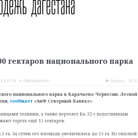
0 гектаров национального парка
4 в 10:54
в:
Официально
Печать
E
ского национального парка в Карачаево-Черкесии. Лесной
тки,
сообщает
«АиФ Северный Кавказ».
иницами техники, а также вертолет Ка-32 с водосливным
жают гореть ещё 15 гектаров.
5 га. За сутки его площадь увеличилась до 15 га. Из опасной